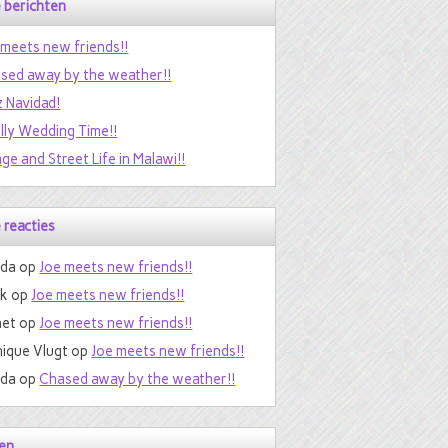
 berichten
 meets new friends!!
sed away by the weather!!
z Navidad!
ally Wedding Time!!
age and Street Life in Malawi!!
 reacties
da
op
Joe meets new friends!!
nk
op
Joe meets new friends!!
et
op
Joe meets new friends!!
ique Vlugt
op
Joe meets new friends!!
da
op
Chased away by the weather!!
en