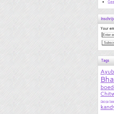
Gee
Inschri
Your ema
Tags
Ayu
Bha
boed
Chitw
Ganga
hav
kand