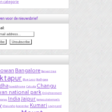
n categorie
jven voor de nieuwsbrief
il:
bowan
Bangalore
Banyan tree
ktapur
Blue Lassi
Bodhgaya
dha
Changu
boeddhisme
Calcutta
an national park
Enlightenment
India
Jaipur
aianas
kamasutratempels
y
Kumari
Khajuraho
koeienkar
Loving and