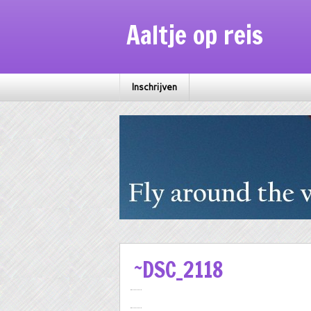
Aaltje op reis
Inschrijven
~DSC_2118