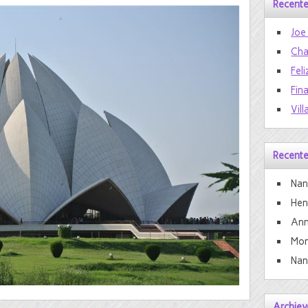
Recente
Joe
Cha
Feli
Fin
Vill
Recente
Nan
He
Ann
Mon
Nan
Archiev