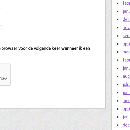
feb
jan
dec
nov
sep
apr
eze browser voor de volgende keer wanneer ik een
maa
feb
jan
aug
jul
jun
mei
apr
jan
dec