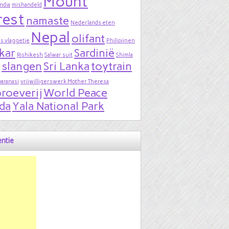
Mount
India
mishandeld
rest
namaste
Nederlands eten
Nepal
olifant
s vlaggetje
Philipijnen
kar
Sardinië
Rishikesh
Salwar suit
Shimla
slangen
Sri Lanka
toytrain
varanasi
vrijwilligerswerk Mother Theresa
roeverij
World Peace
da
Yala National Park
ntie