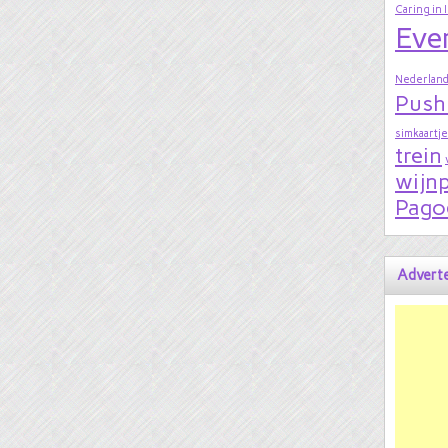
Caring in 
Eve
Nederland
Push
simkaartje
trein
wijnp
Pago
Adverte