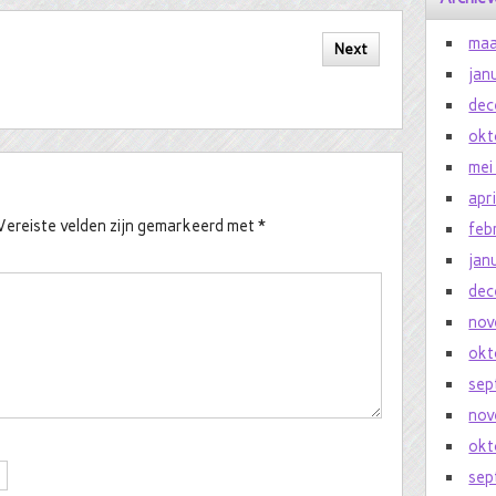
maa
Next
jan
dec
okt
mei
apr
Vereiste velden zijn gemarkeerd met
*
feb
jan
dec
nov
okt
sep
nov
okt
sep