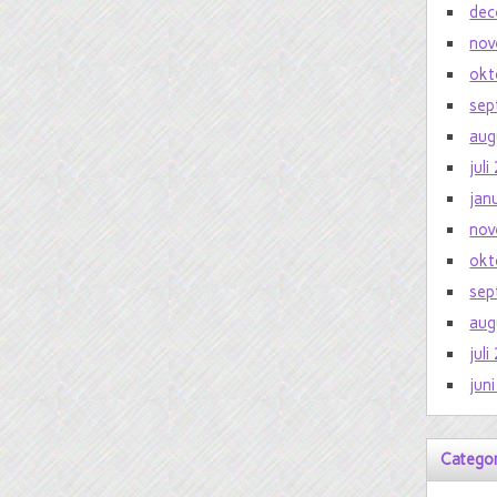
dec
nov
okt
sep
aug
jul
jan
nov
okt
sep
aug
jul
jun
Catego