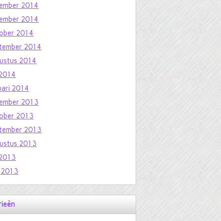
ember 2014
ember 2014
ober 2014
tember 2014
ustus 2014
i 2014
uari 2014
ember 2013
ober 2013
tember 2013
ustus 2013
i 2013
i 2013
rieën