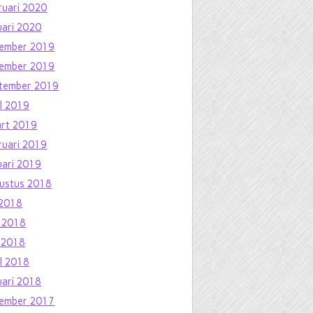
ruari 2020
uari 2020
ember 2019
ember 2019
tember 2019
il 2019
rt 2019
ruari 2019
uari 2019
ustus 2018
i 2018
i 2018
 2018
il 2018
uari 2018
ember 2017