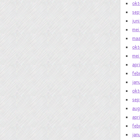
okt
sep
jun
mei
maa
okt
mei
apr
feb
jan
okt
sep
aug
apr
feb
jan