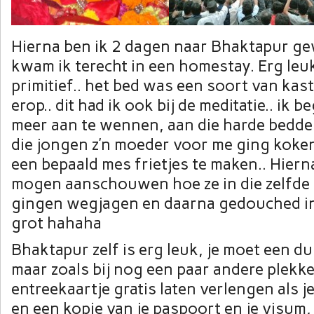
Hierna ben ik 2 dagen naar Bhaktapur ge
kwam ik terecht in een homestay. Erg leu
primitief.. het bed was een soort van kas
erop.. dit had ik ook bij de meditatie.. ik b
meer aan te wennen, aan die harde bedd
die jongen z’n moeder voor me ging koke
een bepaald mes frietjes te maken.. Hiern
mogen aanschouwen hoe ze in die zelfde 
gingen wegjagen en daarna gedouched in
grot hahaha
Bhaktapur zelf is erg leuk, je moet een du
maar zoals bij nog een paar andere plekke
entreekaartje gratis laten verlengen als j
en een kopie van je paspoort en je visum