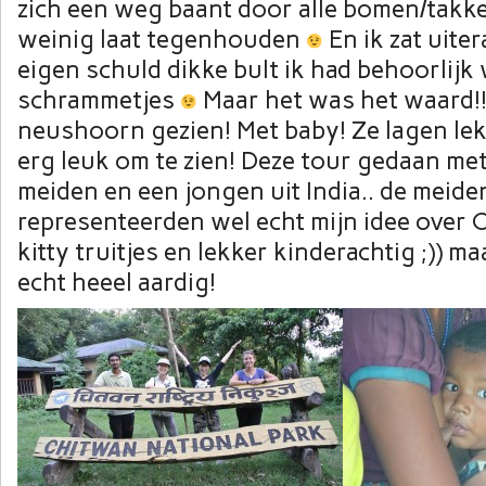
zich een weg baant door alle bomen/takke
weinig laat tegenhouden
En ik zat uite
eigen schuld dikke bult ik had behoorlijk
schrammetjes
Maar het was het waard!!
neushoorn gezien! Met baby! Ze lagen lek
erg leuk om te zien! Deze tour gedaan me
meiden en een jongen uit India.. de meide
representeerden wel echt mijn idee over 
kitty truitjes en lekker kinderachtig ;)) m
echt heeel aardig!