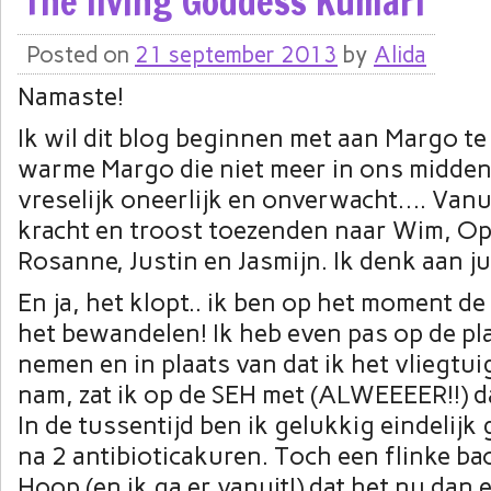
The living Goddess Kumari
Posted on
21 september 2013
by
Alida
Namaste!
Ik wil dit blog beginnen met aan Margo te
warme Margo die niet meer in ons midden
vreselijk oneerlijk en onverwacht…. Vanuit
kracht en troost toezenden naar Wim, Opa
Rosanne, Justin en Jasmijn. Ik denk aan jul
En ja, het klopt.. ik ben op het moment de
het bewandelen! Ik heb even pas op de p
nemen en in plaats van dat ik het vliegtui
nam, zat ik op de SEH met (ALWEEEER!!) 
In de tussentijd ben ik gelukkig eindelij
na 2 antibioticakuren. Toch een flinke ba
Hoop (en ik ga er vanuit!) dat het nu dan e