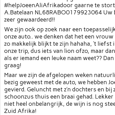
#helpJoeenAliAfrikadoor gaarne te storte
A.Batelaan NL68RABO0179923064 Uw b
zeer gewaardeerd!!
We zijn ook op zoek naar een toepasseli
onze auto.. we denken dat het een vrouw i
zo makkelijk blijkt te zijn hahaha, ‘t liefst 
onze trip, dus iets van lion ofzo, maar dan
als er iemand een leuke naam weet?? Dan
graag!
Maar we zijn de afgelopen weken natuurlij
bezig geweest met de auto, we hebben Joe
gevierd. Geluncht met z’n dochters en bij 
schoonzus thuis een braai gehad. Lekke
niet heel onbelangrijk, de wijn is nog ste
Zuid Afrika!