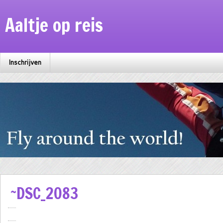
Aaltje op reis
Inschrijven
~DSC_2083