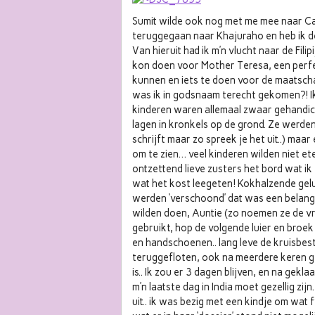
Sumit wilde ook nog met me mee naar Calc
teruggegaan naar Khajuraho en heb ik d
Van hieruit had ik m’n vlucht naar de Fili
kon doen voor Mother Teresa, een perfect
kunnen en iets te doen voor de maatscha
was ik in godsnaam terecht gekomen?! Ik
kinderen waren allemaal zwaar gehandic
lagen in kronkels op de grond. Ze werden
schrijft maar zo spreek je het uit..) maar
om te zien… veel kinderen wilden niet et
ontzettend lieve zusters het bord wat ik 
wat het kost leegeten! Kokhalzende gelu
werden ‘verschoond’ dat was een belangri
wilden doen, Auntie (zo noemen ze de v
gebruikt, hop de volgende luier en bro
en handschoenen.. lang leve de kruisbest
teruggefloten, ook na meerdere keren ge
is.. Ik zou er 3 dagen blijven, en na gekl
m’n laatste dag in India moet gezellig zi
uit.. ik was bezig met een kindje om wat