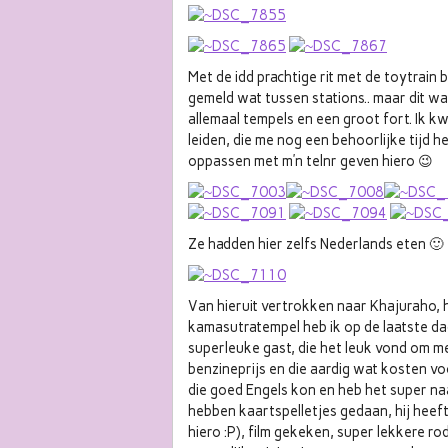
Met de idd prachtige rit met de toytrain
gemeld wat tussen stations.. maar dit wa
allemaal tempels en een groot fort. Ik k
leiden, die me nog een behoorlijke tijd h
oppassen met m’n telnr geven hiero 😉
Ze hadden hier zelfs Nederlands eten 🙂
Van hieruit vertrokken naar Khajuraho, 
kamasutratempel heb ik op de laatste da
superleuke gast, die het leuk vond om m
benzineprijs en die aardig wat kosten vo
die goed Engels kon en heb het super naa
hebben kaartspelletjes gedaan, hij heeft
hiero :P), film gekeken, super lekkere rod