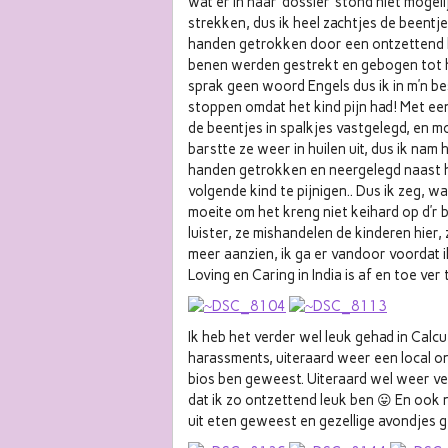
wat er in haar ‘dossier’ stond niet mogel
strekken, dus ik heel zachtjes de beentj
handen getrokken door een ontzettend k
benen werden gestrekt en gebogen tot het
sprak geen woord Engels dus ik in m’n be
stoppen omdat het kind pijn had! Met ee
de beentjes in spalkjes vastgelegd, en mo
barstte ze weer in huilen uit, dus ik nam
handen getrokken en neergelegd naast h
volgende kind te pijnigen.. Dus ik zeg, w
moeite om het kreng niet keihard op d’r 
luister, ze mishandelen de kinderen hier,
meer aanzien, ik ga er vandoor voordat i
Loving en Caring in India is af en toe ver
Ik heb het verder wel leuk gehad in Calcu
harassments, uiteraard weer een local o
bios ben geweest. Uiteraard wel weer ve
dat ik zo ontzettend leuk ben 😛 En ook
uit eten geweest en gezellige avondjes g