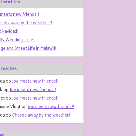
 berichten
 meets new friends!!
sed away by the weather!!
z Navidad!
ally Wedding Time!!
age and Street Life in Malawi!!
 reacties
da
op
Joe meets new friends!!
nk
op
Joe meets new friends!!
et
op
Joe meets new friends!!
ique Vlugt
op
Joe meets new friends!!
da
op
Chased away by the weather!!
en