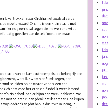
feb
jan
dec
 ben ik vertrokken naar Orchha met zoals al eerder
nov
s de moeite waard! Orchha is een klein stadje met
wam hier nog een local tegen die me wel rond wilde
sep
eeft lastig gevallen aan de telefoon.. ook maar
apr
maa
feb
jan
aug
jul
het stadje van de kamasutratempels.. de belangrijkste
jun
g bezocht, want ik kwam hier Sumit tegen, een
mei
e rond te leiden op de motor voor alleen een
or zich nam voor het eten e.d. Eindelijk weer iemand
apr
r m’n zin gehad.. ben er bijna een week gebleven, we
jan
 me motor leren rijden (denk dat ik er maar 1 ga kopen
dec
e wijn gedronken (dat heb je dus toch in India), in