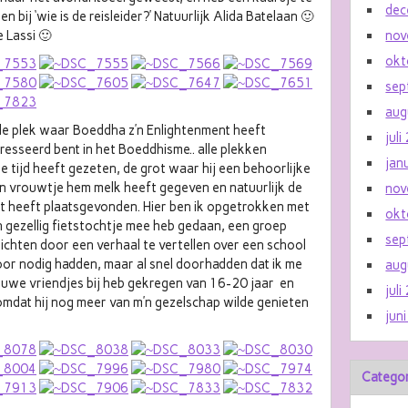
dec
n bij ‘wie is de reisleider?’ Natuurlijk Alida Batelaan 🙂
e Lassi 🙂
nov
okt
sep
aug
de plek waar Boeddha z’n Enlightenment heeft
jul
eresseerd bent in het Boeddhisme.. alle plekken
jan
e tijd heeft gezeten, de grot waar hij een behoorlijke
en vrouwtje hem melk heeft gegeven en natuurlijk de
nov
t heeft plaatsgevonden. Hier ben ik opgetrokken met
okt
n gezellig fietstochtje mee heb gedaan, een groep
sep
lichten door een verhaal te vertellen over een school
oor nodig hadden, maar al snel doorhadden dat ik me
aug
 nieuwe vriendjes bij heb gekregen van 16-20 jaar en
jul
omdat hij nog meer van m’n gezelschap wilde genieten
jun
Catego