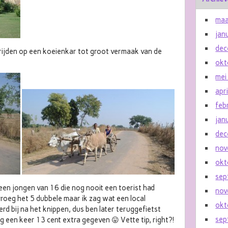
maa
jan
dec
 rijden op een koeienkar tot groot vermaak van de
okt
mei
apr
feb
jan
dec
nov
okt
sep
een jongen van 16 die nog nooit een toerist had
nov
j vroeg het 5 dubbele maar ik zag wat een local
okt
rd bij na het knippen, dus ben later teruggefietst
sep
g een keer 13 cent extra gegeven 😛 Vette tip, right?!