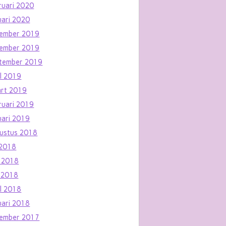
ruari 2020
uari 2020
ember 2019
ember 2019
tember 2019
il 2019
rt 2019
ruari 2019
uari 2019
ustus 2018
i 2018
i 2018
 2018
il 2018
uari 2018
ember 2017