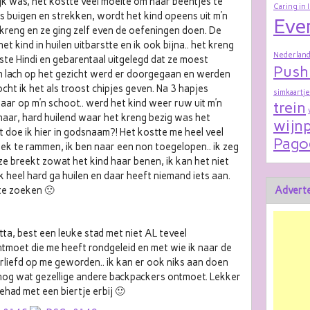
ijk was, het kostte veel moeite om haar beentjes te
Caring in 
es buigen en strekken, wordt het kind opeens uit m’n
Eve
reng en ze ging zelf even de oefeningen doen. De
 kind in huilen uitbarstte en ik ook bijna.. het kreng
Nederland
ste Hindi en gebarentaal uitgelegd dat ze moest
Push
n lach op het gezicht werd er doorgegaan en werden
cht ik het als troost chipjes geven. Na 3 hapjes
simkaartje
 haar op m’n schoot.. werd het kind weer ruw uit m’n
trein
aar, hard huilend waar het kreng bezig was het
wijnp
at doe ik hier in godsnaam?! Het kostte me heel veel
Pago
bek te rammen, ik ben naar een non toegelopen.. ik zeg
 ze breekt zowat het kind haar benen, ik kan het niet
k heel hard ga huilen en daar heeft niemand iets aan.
 te zoeken 🙁
Adverte
tta, best een leuke stad met niet AL teveel
ntmoet die me heeft rondgeleid en met wie ik naar de
rliefd op me geworden.. ik kan er ook niks aan doen
 nog wat gezellige andere backpackers ontmoet. Lekker
ehad met een biertje erbij 🙂