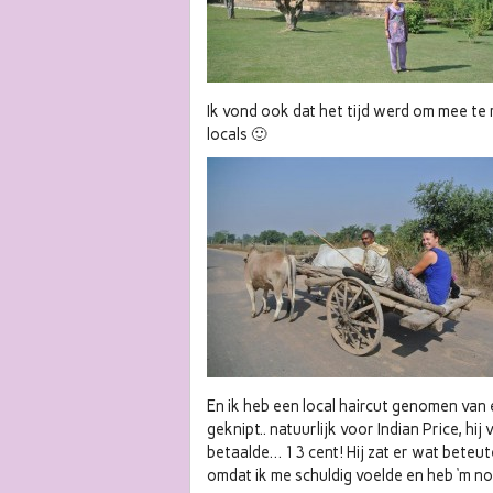
Ik vond ook dat het tijd werd om mee te
locals 🙂
En ik heb een local haircut genomen van 
geknipt.. natuurlijk voor Indian Price, hi
betaalde… 13 cent! Hij zat er wat beteute
omdat ik me schuldig voelde en heb ‘m no