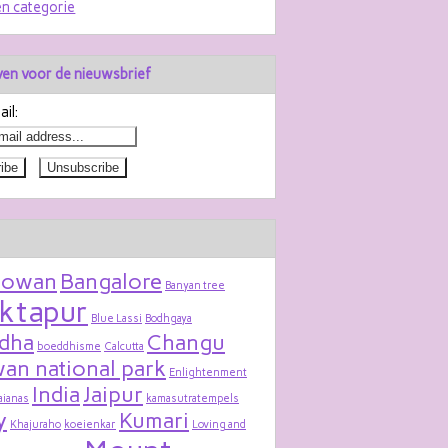
n categorie
jven voor de nieuwsbrief
il:
bowan
Bangalore
Banyan tree
ktapur
Blue Lassi
Bodhgaya
dha
Changu
boeddhisme
Calcutta
an national park
Enlightenment
India
Jaipur
aianas
kamasutratempels
y
Kumari
Khajuraho
koeienkar
Loving and