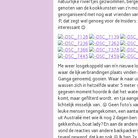
natuurlijke riviertjes gezwommen, berge
genoten van de kookkunsten van z’n mo
georganiseerd met nog wat vrienden van 
:P, dat zegt wel genoeg voor de Insiders
interessant 😉
Me weer losgekoppeld van m’n nieuwe loca
waar de lijkverbrandingen plaats vinden 
Ganga genoemd, gooien. Waar ik naar uit
wassen zich in hetzelfde water 5 meter
gegeven moment hoorde ik dat het water
komt, maar gefilterd wordt.. en tja aang
lichtelijk misselijk van.. 😛 Geen foto’s v
leuke mensen tegengekomen, een aantal
uit Australië met wie ik nog 2 dagen be
gekkenhuis, boat lady? En aan de andere k
vond de reacties van andere backpackers d
teveel gewend, dat kan ook 😛 Ik ben 2x