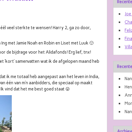
Recente
Joe
Cha
héél veel sterkte te wensen! Harry 2, ga zo door,
Feli
Fin
n Ing met Jamie Noah en Robin en Liset met Luuk 🙂
Vill
r de bijdrage voor het Alidafonds! Erg lief, tnx!
het ‘kort’ samenvatten wat ik de afgelopen maand heb
Recente
dat ik me totaal heb aangepast aan het leven in India,
Nan
van één van m’n aanbidders, die speciaal op maakt
He
 Ik vind dat het me best goed staat 😛
Ann
Mon
Nan
Archiev