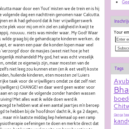
Gee
utta maar door een ‘fout’ misten we de trein en is hij
e volgende dag een nachttrein genomen naar Calcutta.
pijnen en ik had gehoord dat ik hier vrijwilligerswerk
Inschri
e plek voor mij om m’n ziel en zaligheid in kwijt te
Your ema
ppij.. nouuuu.. niets was minder waar.. My God! Waar
 wilde graag bij de gehandicapte kinderen werken.. de
apt, er waren een paar die konden lopen maar veel
 ‘verzorgd’ door de masjies (weet niet hoe je het
 eigenlijk mishandeld! My god, het was echt vreselijk
en, omdat ze eigenwijs zijn, maar moesten van de
Tags
zelfs niet leeg zou kunnen eten (en ik eet veel!) koste
iden, huilende kinderen, eten moesten ze! Luiers
Ayu
jke taak voor de vrijwilligers omdat ze dat zelf niet
rijwilligers) CHANGE! en daar werd geen water voor
Bha
ek aan en op naar de volgende zonder handen wassen
boed
uiving! Met alles wat ik wilde doen werd ik
Chitw
zegd te hebben wat al een aantal jaartjes m’n beroep
aagd te hebben bij de ‘hoofdnon’ dacht ik, ik ga 2 dagen,
Ganga
hav
jn… maar m’n laatste middag liep helemaal op een ramp
kand
 fysiotherapie oefeningen te doen en merkte direct dat