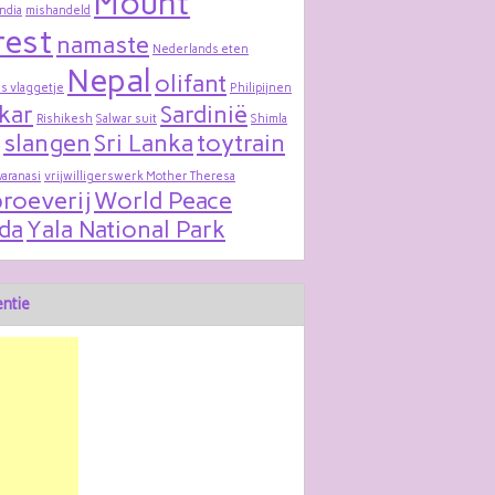
Mount
India
mishandeld
rest
namaste
Nederlands eten
Nepal
olifant
s vlaggetje
Philipijnen
kar
Sardinië
Rishikesh
Salwar suit
Shimla
slangen
Sri Lanka
toytrain
varanasi
vrijwilligerswerk Mother Theresa
roeverij
World Peace
da
Yala National Park
ntie