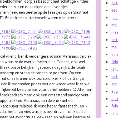
n beklommen, dorpjes bezocht met schattige kindjes,
okt
eder en zus en onze eigen dansavondjes
sep
hem (leek een beetje op de feestjes op de Slastraat
jun
 :P). En de kamasutratempels waren ook uiterst
mei
maa
okt
mei
apr
l vriend, ben ik verder gereisd naar Varanasi, de plek
en waar ze de overblijfselen in de Ganges, ook wel
feb
keek om te bekijken, gebeurde dagelijks, de locals
jan
 verderop en staan de tanden te poetsen. Op een
okt
 uit onze kranen ook oorspronkelijk uit de Ganga
ezien ik m’n tanden poets met dat water werd ik er wel
sep
an lijken dit keer, helaas voor de liefhebbers 😉 Allemaal
aug
 backpackers maar ook een ontzettend aardige vent
apr
n opgetrokken. Varanasi, aan de ene kant een
ant super relaxed.. ik vond het er fantastisch.. en ik
feb
at het er zo vies was iets overdreven.. of ik ben al
jan
 naar het avondritueel geweest, en heb een kaarsje te