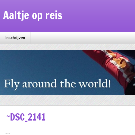
Aaltje op reis
Inschrijven
~DSC_2141