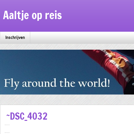
Aaltje op reis
Inschrijven
~DSC_4032