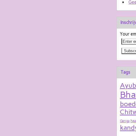
Gee
Inschri
Your ema
Tags
Ayu
Bha
boed
Chitw
Ganga
hav
kand