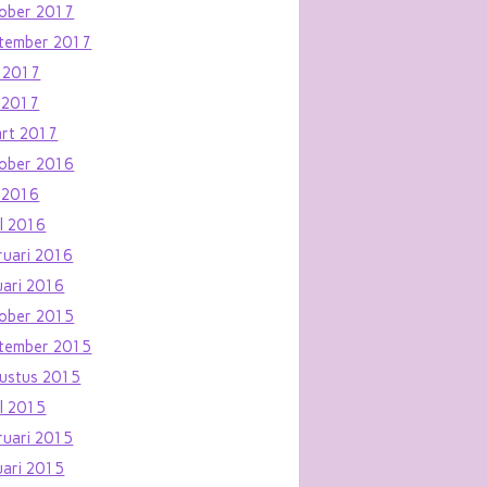
ober 2017
tember 2017
i 2017
 2017
rt 2017
ober 2016
 2016
il 2016
ruari 2016
uari 2016
ober 2015
tember 2015
ustus 2015
il 2015
ruari 2015
uari 2015