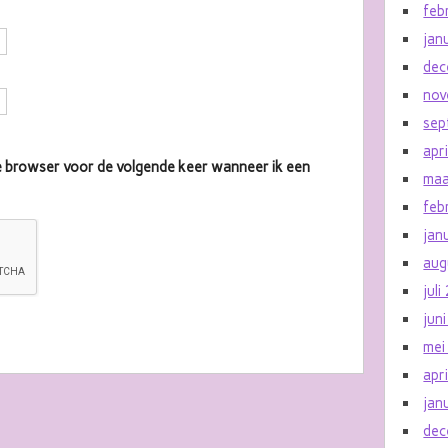
feb
jan
dec
nov
sep
apr
eze browser voor de volgende keer wanneer ik een
maa
feb
jan
aug
jul
jun
mei
apr
jan
dec