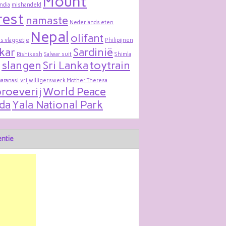
Mount
India
mishandeld
rest
namaste
Nederlands eten
Nepal
olifant
s vlaggetje
Philipijnen
kar
Sardinië
Rishikesh
Salwar suit
Shimla
slangen
Sri Lanka
toytrain
varanasi
vrijwilligerswerk Mother Theresa
roeverij
World Peace
da
Yala National Park
ntie