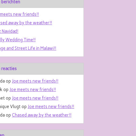
 berichten
 meets new friends!!
sed away by the weather!!
z Navidad!
ally Wedding Time!!
age and Street Life in Malawi!!
 reacties
da
op
Joe meets new friends!!
nk
op
Joe meets new friends!!
et
op
Joe meets new friends!!
ique Vlugt
op
Joe meets new friends!!
da
op
Chased away by the weather!!
en