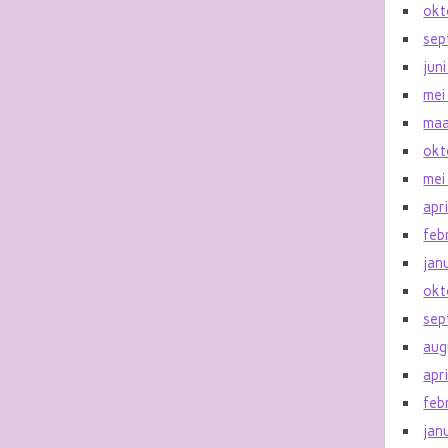
okt
sep
jun
mei
maa
okt
mei
apr
feb
jan
okt
sep
aug
apr
feb
jan