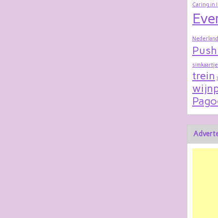
Caring in 
Eve
Nederland
Push
simkaartje
trein
wijnp
Pago
Adverte