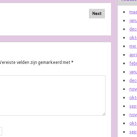
maa
Next
jan
dec
okt
mei
apr
Vereiste velden zijn gemarkeerd met
*
feb
jan
dec
nov
okt
sep
nov
okt
sep