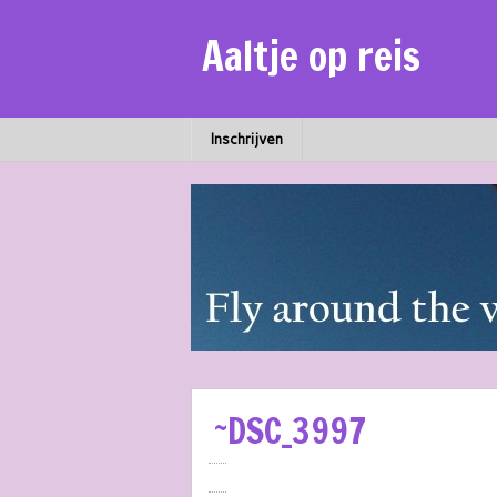
Aaltje op reis
Inschrijven
~DSC_3997