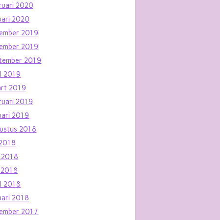
ruari 2020
uari 2020
ember 2019
ember 2019
tember 2019
il 2019
rt 2019
ruari 2019
uari 2019
ustus 2018
i 2018
i 2018
 2018
il 2018
uari 2018
ember 2017