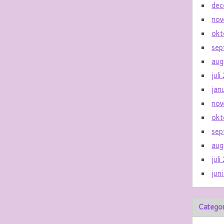
dec
nov
okt
sep
aug
jul
jan
nov
okt
sep
aug
jul
jun
Catego