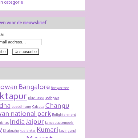
n categorie
jven voor de nieuwsbrief
il:
bowan
Bangalore
Banyan tree
ktapur
Blue Lassi
Bodhgaya
dha
Changu
boeddhisme
Calcutta
an national park
Enlightenment
India
Jaipur
aianas
kamasutratempels
y
Kumari
Khajuraho
koeienkar
Loving and