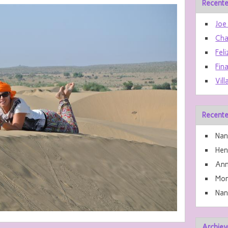
Recente
Joe
Cha
Feli
Fin
Vill
Recente
Nan
He
Ann
Mon
Nan
Archiev