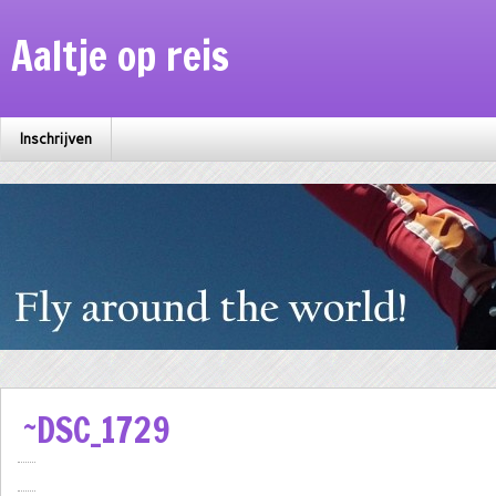
Aaltje op reis
Inschrijven
~DSC_1729