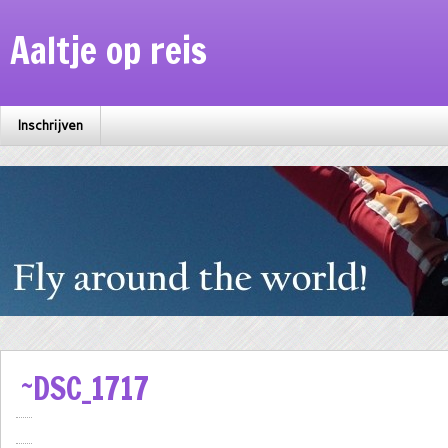
Aaltje op reis
Inschrijven
~DSC_1717