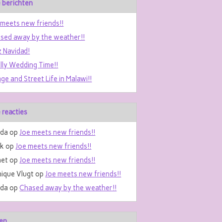
 berichten
 meets new friends!!
sed away by the weather!!
z Navidad!
ally Wedding Time!!
age and Street Life in Malawi!!
 reacties
da
op
Joe meets new friends!!
nk
op
Joe meets new friends!!
et
op
Joe meets new friends!!
ique Vlugt
op
Joe meets new friends!!
da
op
Chased away by the weather!!
en