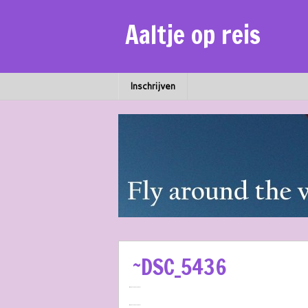
Aaltje op reis
Inschrijven
~DSC_5436