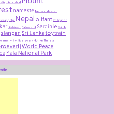
Mount
India
mishandeld
rest
namaste
Nederlands eten
Nepal
olifant
s vlaggetje
Philipijnen
kar
Sardinië
Rishikesh
Salwar suit
Shimla
slangen
Sri Lanka
toytrain
varanasi
vrijwilligerswerk Mother Theresa
roeverij
World Peace
da
Yala National Park
ntie