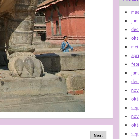
maa
jan
dec
okt
mei
apr
feb
jan
dec
nov
okt
sep
nov
okt
sep
Next