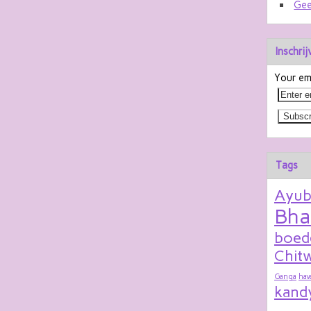
Gee
Inschri
Your ema
Tags
Ayu
Bha
boed
Chitw
Ganga
hav
kand