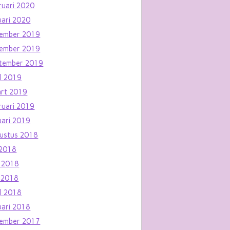
ruari 2020
uari 2020
ember 2019
ember 2019
tember 2019
il 2019
rt 2019
ruari 2019
uari 2019
ustus 2018
i 2018
i 2018
 2018
il 2018
uari 2018
ember 2017