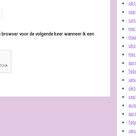
okt
sep
jun
mei
eze browser voor de volgende keer wanneer ik een
maa
okt
mei
apr
feb
jan
okt
sep
aug
apr
feb
jan