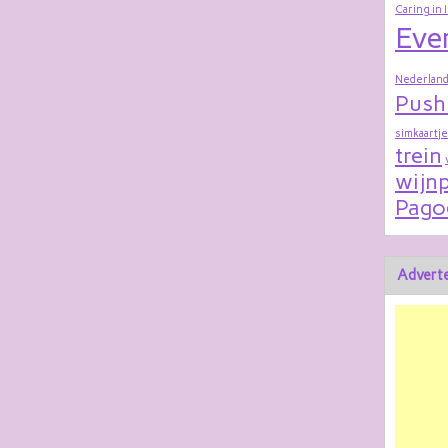
Caring in 
Eve
Nederland
Push
simkaartje
trein
wijnp
Pago
Adverte