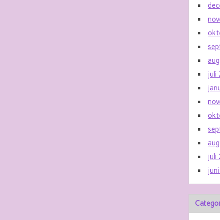
dec
nov
okt
sep
aug
jul
jan
nov
okt
sep
aug
jul
jun
Catego