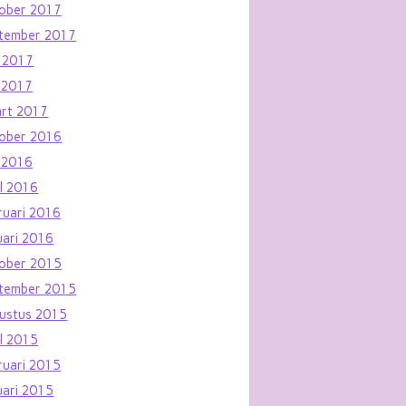
ober 2017
tember 2017
i 2017
 2017
rt 2017
ober 2016
 2016
il 2016
ruari 2016
uari 2016
ober 2015
tember 2015
ustus 2015
il 2015
ruari 2015
uari 2015