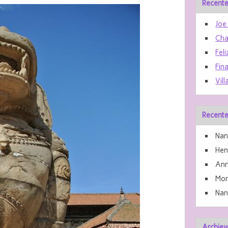
Recente
Joe
Cha
Feli
Fin
Vill
Recente
Nan
He
Ann
Mon
Nan
Archiev