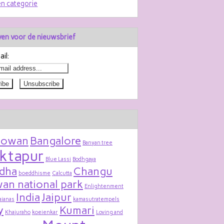
n categorie
jven voor de nieuwsbrief
il:
bowan
Bangalore
Banyan tree
ktapur
Blue Lassi
Bodhgaya
dha
Changu
boeddhisme
Calcutta
an national park
Enlightenment
India
Jaipur
aianas
kamasutratempels
y
Kumari
Khajuraho
koeienkar
Loving and