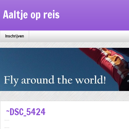
Aaltje op reis
Inschrijven
~DSC_5424