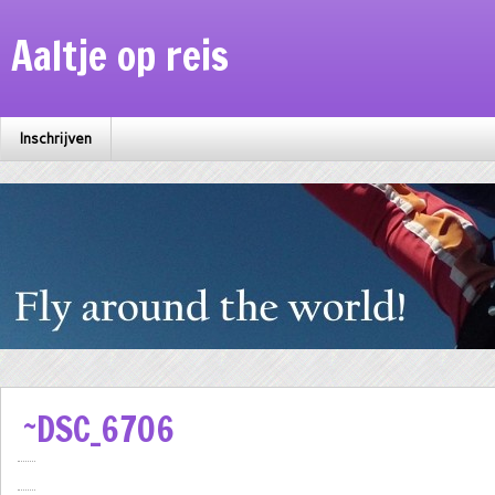
Aaltje op reis
Inschrijven
~DSC_6706