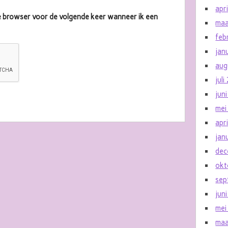
apr
eze browser voor de volgende keer wanneer ik een
maa
feb
jan
aug
jul
jun
mei
apr
jan
dec
okt
sep
jun
mei
maa