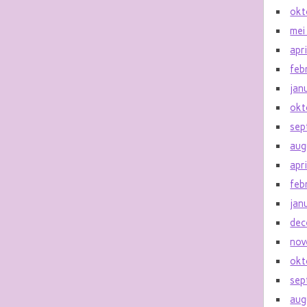
okt
mei
apr
feb
jan
okt
sep
aug
apr
feb
jan
dec
nov
okt
sep
aug