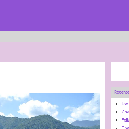
Recente
Joe
Cha
Feli
Fin