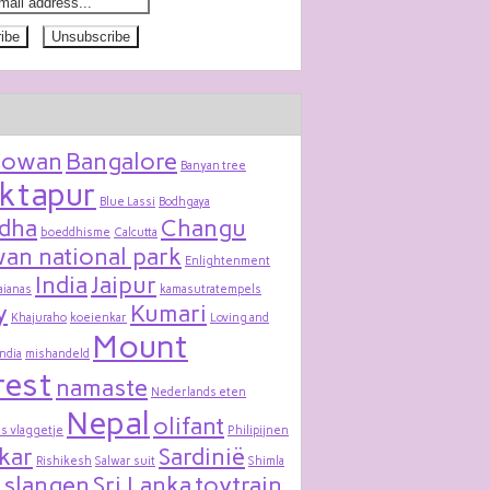
bowan
Bangalore
Banyan tree
ktapur
Blue Lassi
Bodhgaya
dha
Changu
boeddhisme
Calcutta
an national park
Enlightenment
India
Jaipur
aianas
kamasutratempels
y
Kumari
Khajuraho
koeienkar
Loving and
Mount
India
mishandeld
rest
namaste
Nederlands eten
Nepal
olifant
s vlaggetje
Philipijnen
kar
Sardinië
Rishikesh
Salwar suit
Shimla
slangen
Sri Lanka
toytrain