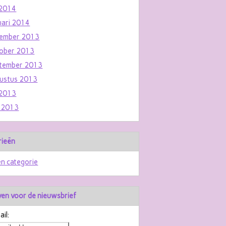
i 2014
uari 2014
ember 2013
ober 2013
tember 2013
ustus 2013
i 2013
i 2013
rieën
n categorie
jven voor de nieuwsbrief
il: