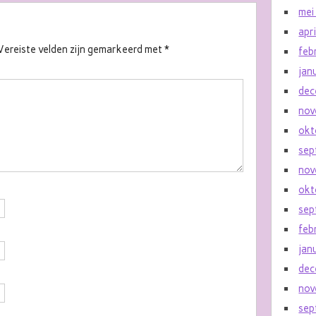
mei
apr
Vereiste velden zijn gemarkeerd met
*
feb
jan
dec
nov
okt
sep
nov
okt
sep
feb
jan
dec
nov
sep