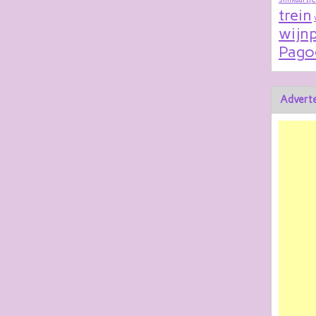
trein
wijnp
Pago
Adverte