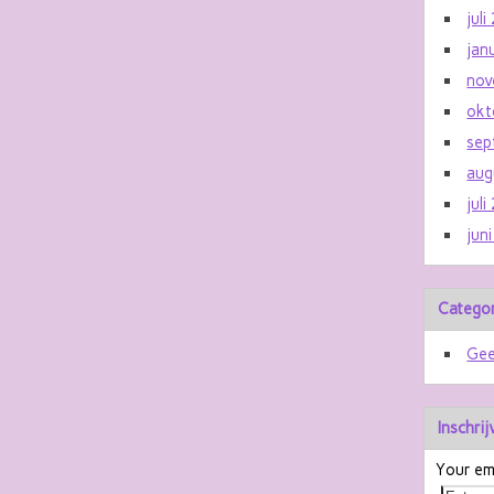
jul
jan
nov
okt
sep
aug
jul
jun
Catego
Gee
Inschri
Your ema