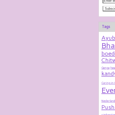
Tags
Ayu
Bha
boed
Chitw
Ganga
hav
kand
Caring in 
Eve
Nederland
Push
simkaartje