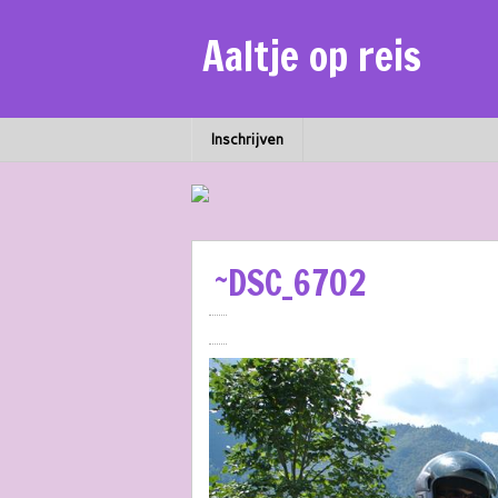
Aaltje op reis
Inschrijven
~DSC_6702