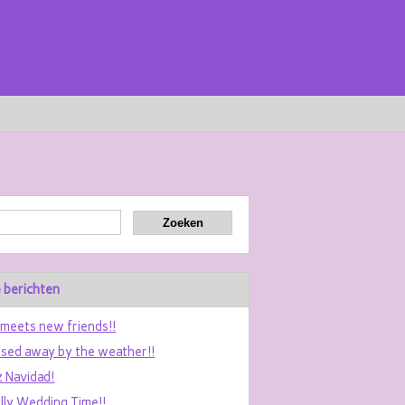
 berichten
 meets new friends!!
sed away by the weather!!
z Navidad!
ally Wedding Time!!