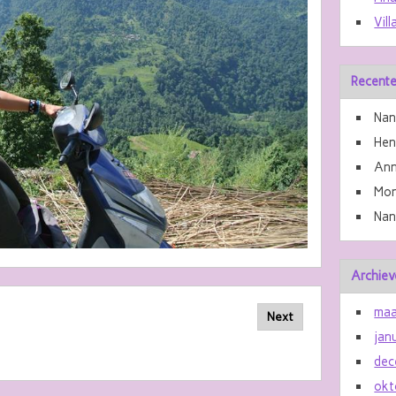
Vill
Recente
Nan
He
Ann
Mon
Nan
Archiev
maa
Next
jan
dec
okt