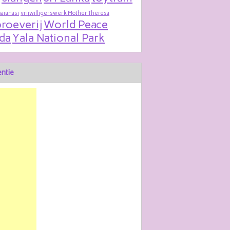
varanasi
vrijwilligerswerk Mother Theresa
roeverij
World Peace
da
Yala National Park
ntie