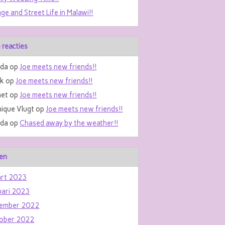
age and Street Life in Malawi!!
 reacties
da
op
Joe meets new friends!!
nk
op
Joe meets new friends!!
et
op
Joe meets new friends!!
ique Vlugt
op
Joe meets new friends!!
da
op
Chased away by the weather!!
en
rt 2023
uari 2023
ember 2022
ober 2022