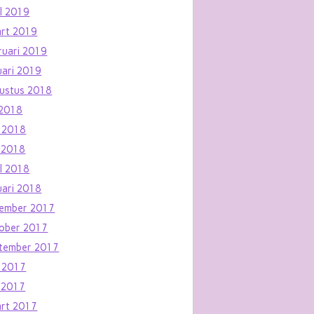
il 2019
rt 2019
ruari 2019
uari 2019
ustus 2018
i 2018
i 2018
 2018
il 2018
uari 2018
ember 2017
ober 2017
tember 2017
i 2017
 2017
rt 2017