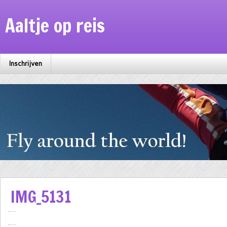
Aaltje op reis
Inschrijven
IMG_5131