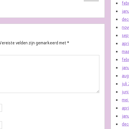
feb
jan
dec
nov
sep
Vereiste velden zijn gemarkeerd met
*
apr
maa
feb
jan
aug
jul
jun
mei
apr
jan
dec