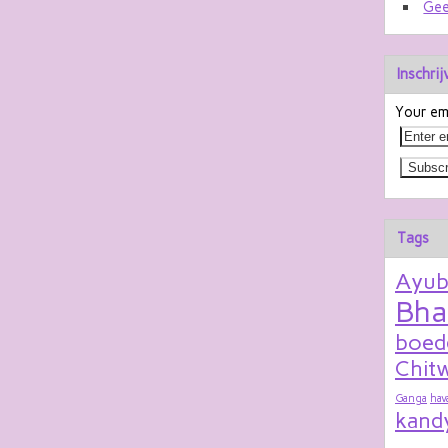
Gee
Inschri
Your ema
Tags
Ayu
Bha
boed
Chitw
Ganga
hav
kand