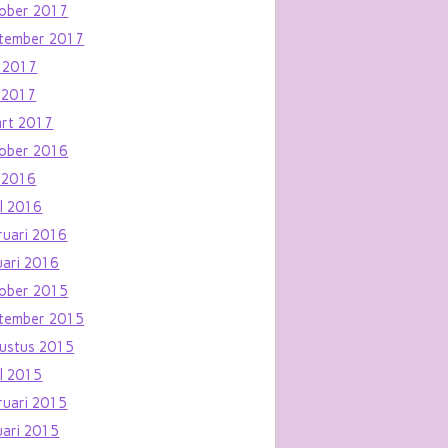
ober 2017
tember 2017
i 2017
 2017
rt 2017
ober 2016
 2016
il 2016
ruari 2016
uari 2016
ober 2015
tember 2015
ustus 2015
il 2015
ruari 2015
uari 2015