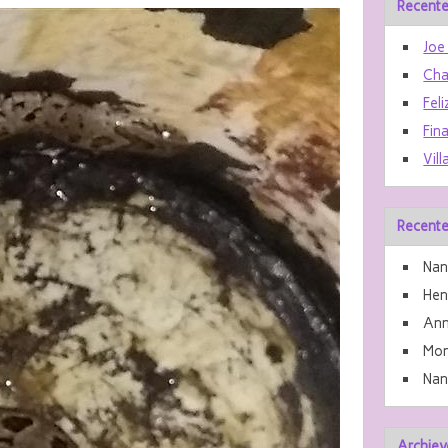
Recente
Joe
Cha
Feli
Fin
Vill
Recente
Nan
He
Ann
Mon
Nan
Archiev