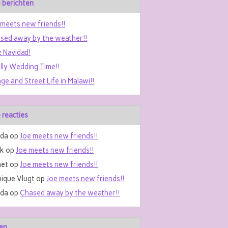
 berichten
 meets new friends!!
sed away by the weather!!
z Navidad!
ally Wedding Time!!
age and Street Life in Malawi!!
 reacties
da
op
Joe meets new friends!!
nk
op
Joe meets new friends!!
et
op
Joe meets new friends!!
ique Vlugt
op
Joe meets new friends!!
da
op
Chased away by the weather!!
en