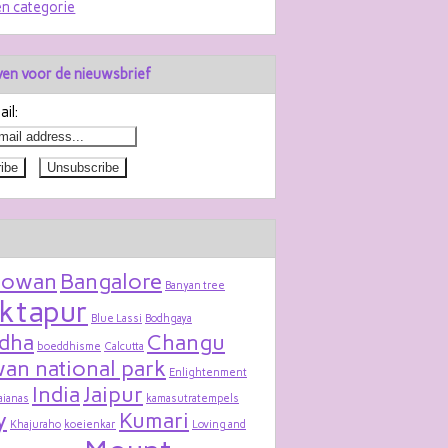
n categorie
jven voor de nieuwsbrief
il:
bowan
Bangalore
Banyan tree
ktapur
Blue Lassi
Bodhgaya
dha
Changu
boeddhisme
Calcutta
an national park
Enlightenment
India
Jaipur
aianas
kamasutratempels
y
Kumari
Khajuraho
koeienkar
Loving and