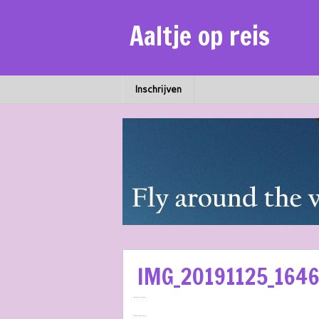
Aaltje op reis
Inschrijven
IMG_20191125_164