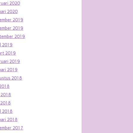
ruari 2020
uari 2020
ember 2019
ember 2019
tember 2019
il 2019
rt 2019
ruari 2019
uari 2019
ustus 2018
i 2018
i 2018
 2018
il 2018
uari 2018
ember 2017