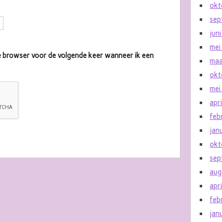
okt
sep
jun
mei
eze browser voor de volgende keer wanneer ik een
maa
okt
mei
apr
feb
jan
okt
sep
aug
apr
feb
jan