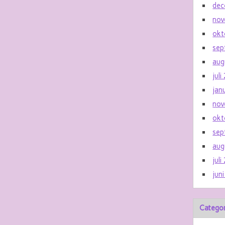
dec
nov
okt
sep
aug
jul
jan
nov
okt
sep
aug
jul
jun
Catego