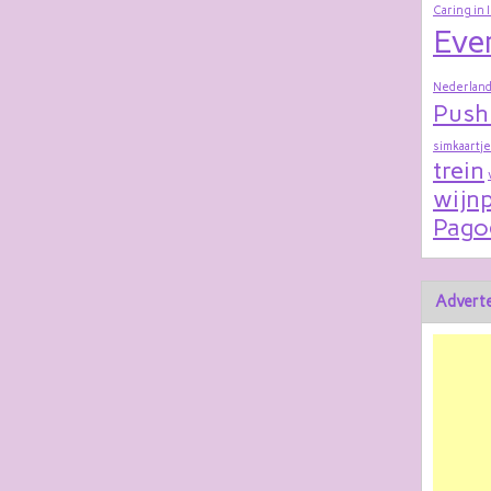
Caring in 
Eve
Nederland
Push
simkaartje
trein
wijnp
Pago
Adverte