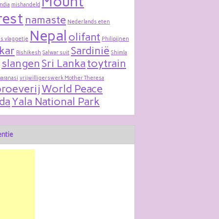
Mount
India
mishandeld
rest
namaste
Nederlands eten
Nepal
olifant
s vlaggetje
Philipijnen
kar
Sardinië
Rishikesh
Salwar suit
Shimla
slangen
Sri Lanka
toytrain
varanasi
vrijwilligerswerk Mother Theresa
roeverij
World Peace
da
Yala National Park
ntie