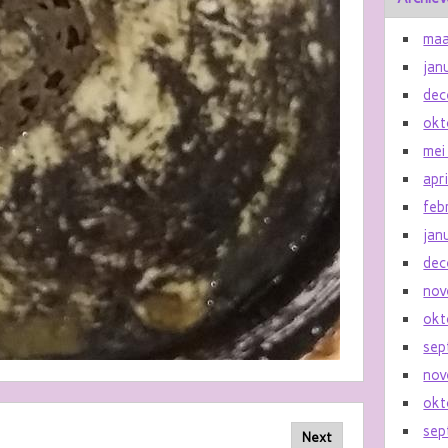
maa
jan
dec
okt
mei
apr
feb
jan
dec
nov
okt
sep
nov
okt
sep
Next