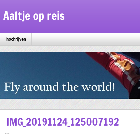
Aaltje op reis
Inschrijven
IMG_20191124_125007192