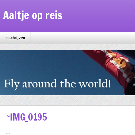
Aaltje op reis
Inschrijven
~IMG_0195