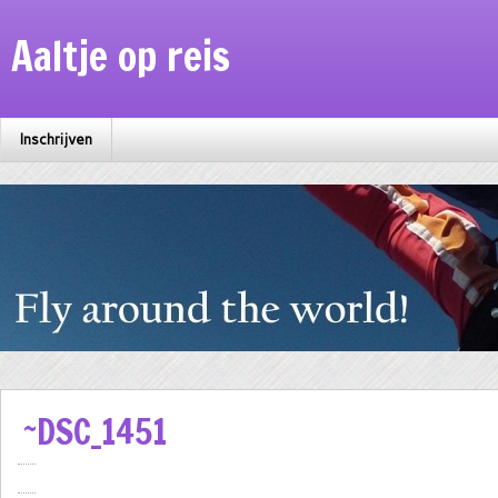
Aaltje op reis
Inschrijven
~DSC_1451