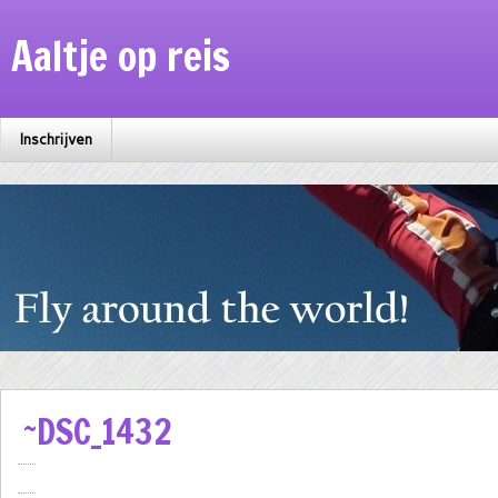
Aaltje op reis
Inschrijven
~DSC_1432