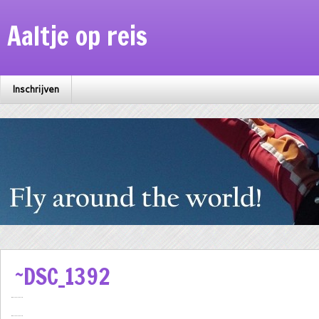
Aaltje op reis
Inschrijven
~DSC_1392