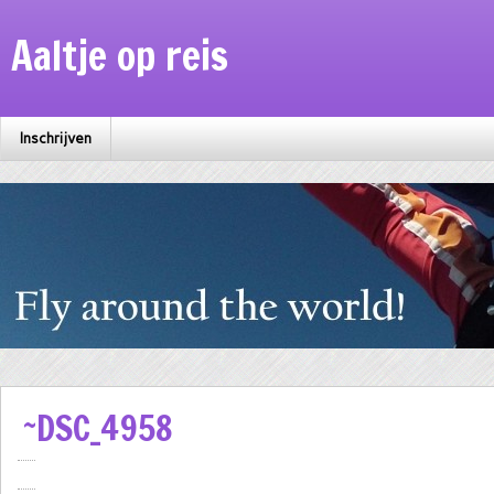
Aaltje op reis
Inschrijven
~DSC_4958