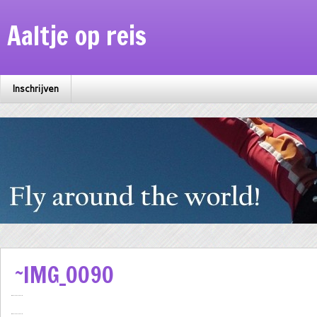
Aaltje op reis
Inschrijven
~IMG_0090