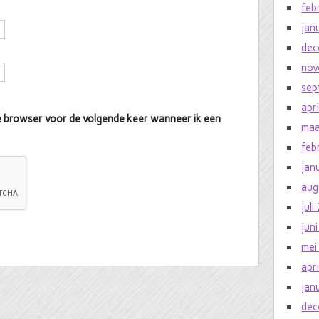
feb
jan
dec
nov
sep
apr
eze browser voor de volgende keer wanneer ik een
maa
feb
jan
aug
jul
jun
mei
apr
jan
dec