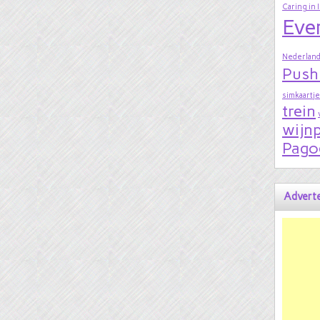
Caring in 
Eve
Nederland
Push
simkaartje
trein
wijnp
Pago
Adverte