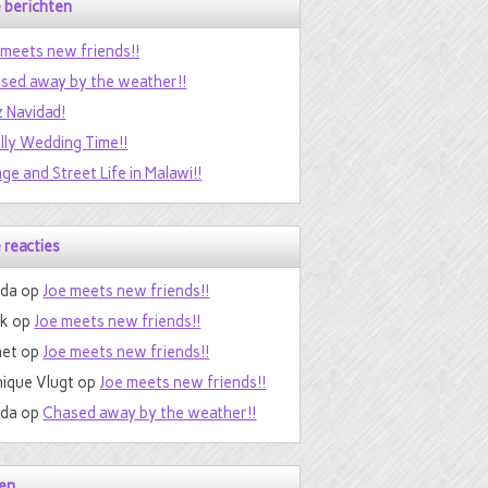
 berichten
 meets new friends!!
sed away by the weather!!
z Navidad!
ally Wedding Time!!
age and Street Life in Malawi!!
 reacties
da
op
Joe meets new friends!!
nk
op
Joe meets new friends!!
et
op
Joe meets new friends!!
ique Vlugt
op
Joe meets new friends!!
da
op
Chased away by the weather!!
en