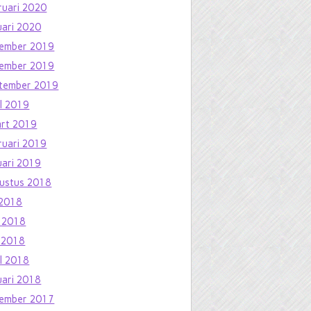
ruari 2020
uari 2020
ember 2019
ember 2019
tember 2019
il 2019
rt 2019
ruari 2019
uari 2019
ustus 2018
i 2018
i 2018
 2018
il 2018
uari 2018
ember 2017