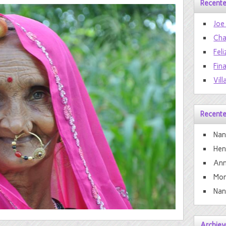
Recente
Joe
Cha
Feli
Fin
Vill
Recente
Nan
He
Ann
Mon
Nan
Archiev