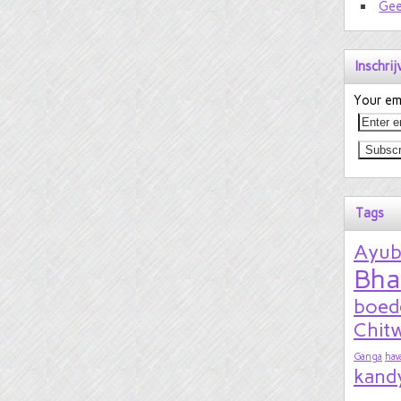
Gee
Inschri
Your ema
Tags
Ayu
Bha
boed
Chitw
Ganga
hav
kand