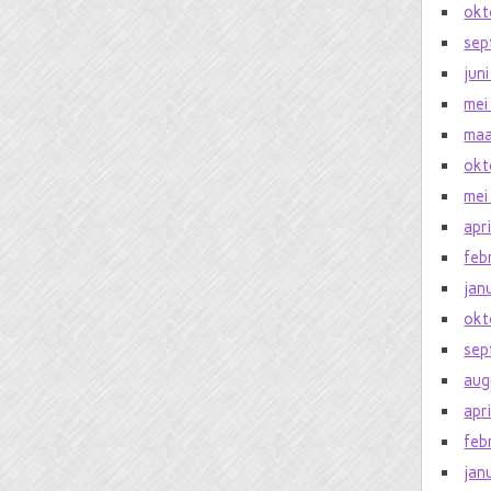
okt
sep
jun
mei
maa
okt
mei
apr
feb
jan
okt
sep
aug
apr
feb
jan