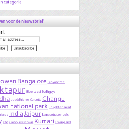
n categorie
jven voor de nieuwsbrief
il:
bowan
Bangalore
Banyan tree
ktapur
Blue Lassi
Bodhgaya
dha
Changu
boeddhisme
Calcutta
an national park
Enlightenment
India
Jaipur
aianas
kamasutratempels
y
Kumari
Khajuraho
koeienkar
Loving and