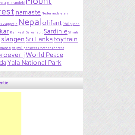
Mount
India
mishandeld
rest
namaste
Nederlands eten
Nepal
olifant
s vlaggetje
Philipijnen
kar
Sardinië
Rishikesh
Salwar suit
Shimla
slangen
Sri Lanka
toytrain
varanasi
vrijwilligerswerk Mother Theresa
roeverij
World Peace
da
Yala National Park
ntie