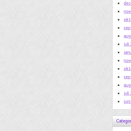
dec
nov
okt
sep
aug
jul
jan
nov
okt
sep
aug
jul
jun
Catego