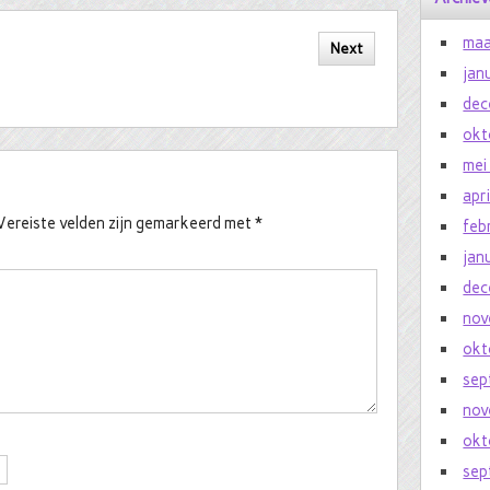
maa
Next
jan
dec
okt
mei
apr
Vereiste velden zijn gemarkeerd met
*
feb
jan
dec
nov
okt
sep
nov
okt
sep