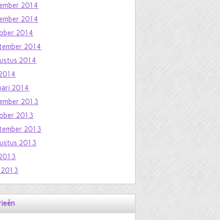
ember 2014
ember 2014
ober 2014
tember 2014
ustus 2014
i 2014
uari 2014
ember 2013
ober 2013
tember 2013
ustus 2013
i 2013
i 2013
rieën