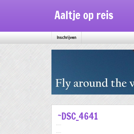
Aaltje op reis
Inschrijven
~DSC_4641