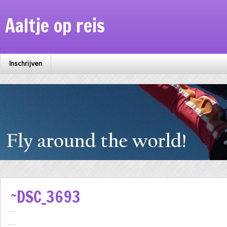
Aaltje op reis
Inschrijven
~DSC_3693