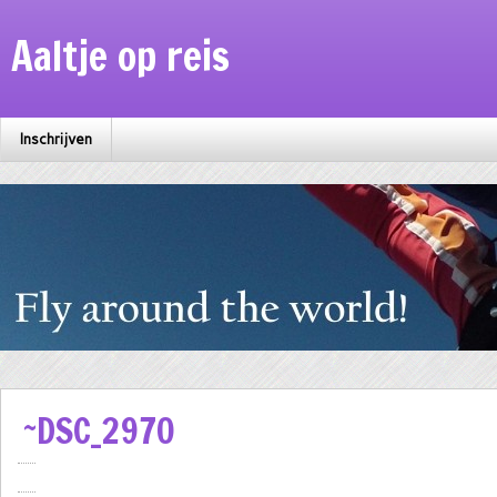
Aaltje op reis
Inschrijven
~DSC_2970