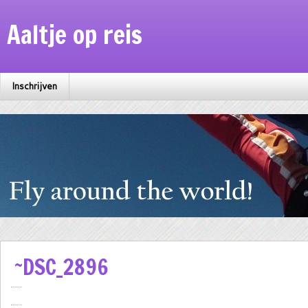
Aaltje op reis
Inschrijven
~DSC_2896