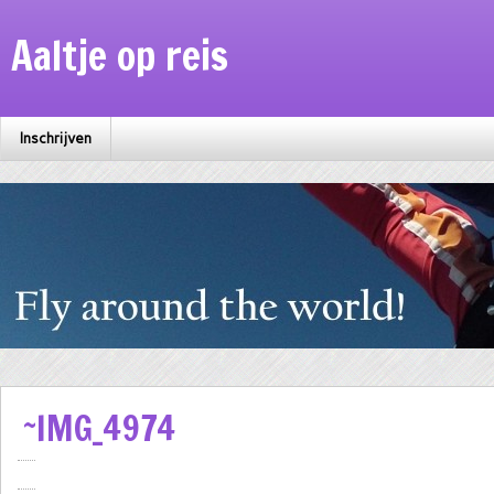
Aaltje op reis
Inschrijven
~IMG_4974