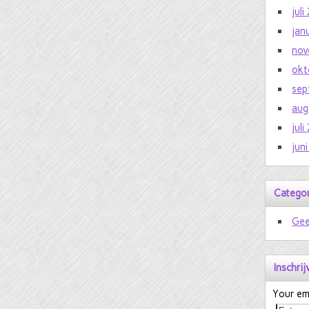
jul
jan
nov
okt
sep
aug
jul
jun
Catego
Gee
Inschri
Your ema