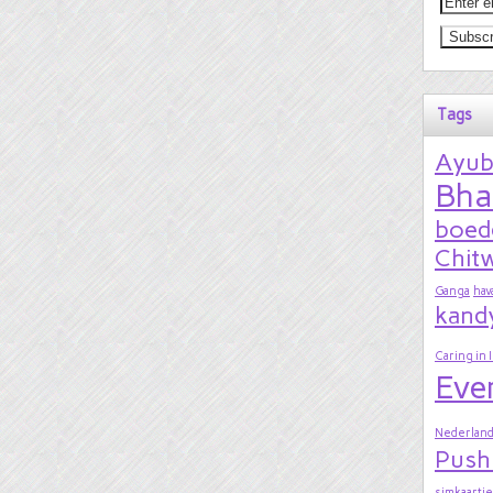
Tags
Ayu
Bha
boed
Chitw
Ganga
hav
kand
Caring in 
Eve
Nederland
Push
simkaartje