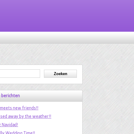
 berichten
 meets new friends!!
sed away by the weather!!
z Navidad!
ally Wedding Time!!