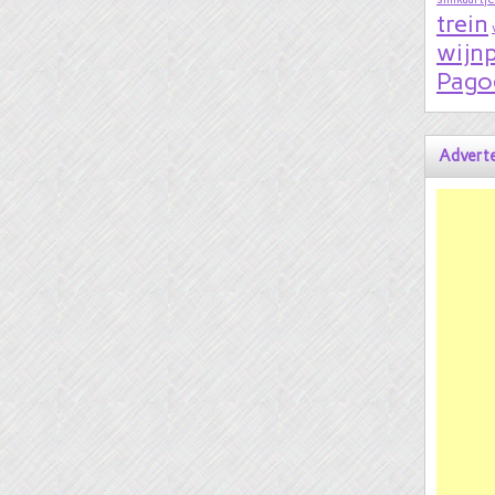
trein
wijnp
Pago
Adverte