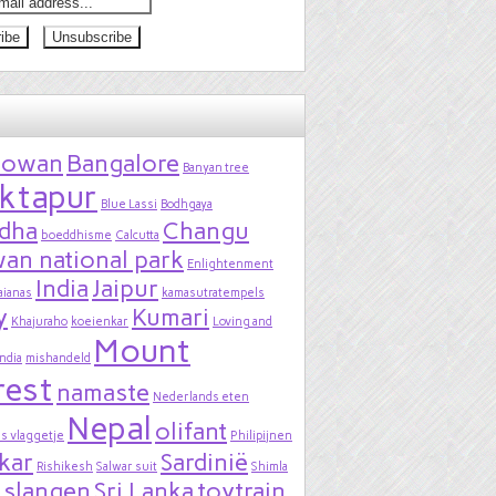
bowan
Bangalore
Banyan tree
ktapur
Blue Lassi
Bodhgaya
dha
Changu
boeddhisme
Calcutta
an national park
Enlightenment
India
Jaipur
aianas
kamasutratempels
y
Kumari
Khajuraho
koeienkar
Loving and
Mount
India
mishandeld
rest
namaste
Nederlands eten
Nepal
olifant
s vlaggetje
Philipijnen
kar
Sardinië
Rishikesh
Salwar suit
Shimla
slangen
Sri Lanka
toytrain