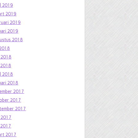
il 2019
rt 2019
ruari 2019
uari 2019
ustus 2018
i 2018
i 2018
 2018
il 2018
uari 2018
ember 2017
ober 2017
tember 2017
i 2017
 2017
rt 2017