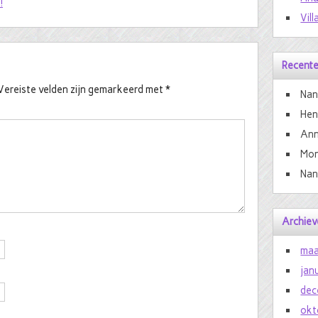
!
Vill
Recente
Vereiste velden zijn gemarkeerd met
*
Nan
He
Ann
Mon
Nan
Archiev
maa
jan
dec
okt