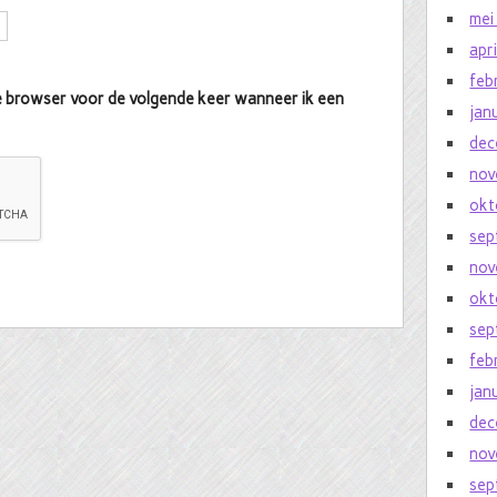
mei
apr
feb
eze browser voor de volgende keer wanneer ik een
jan
dec
nov
okt
sep
nov
okt
sep
feb
jan
dec
nov
sep