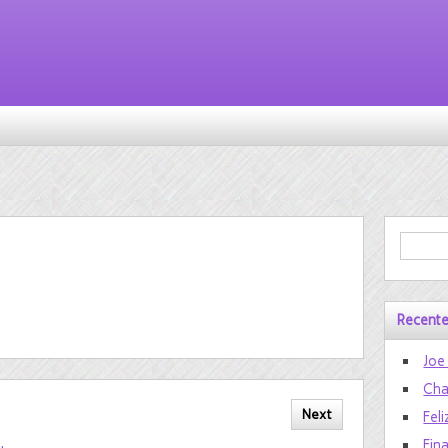
Recente
Joe
Cha
Next
Feli
Fin