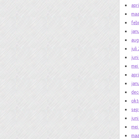
apr
maa
feb
jan
aug
jul
jun
mei
apr
jan
dec
okt
sep
jun
mei
maa