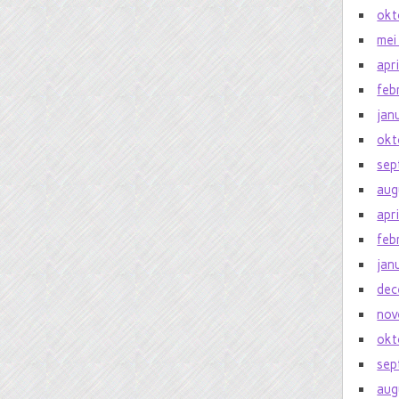
okt
mei
apr
feb
jan
okt
sep
aug
apr
feb
jan
dec
nov
okt
sep
aug