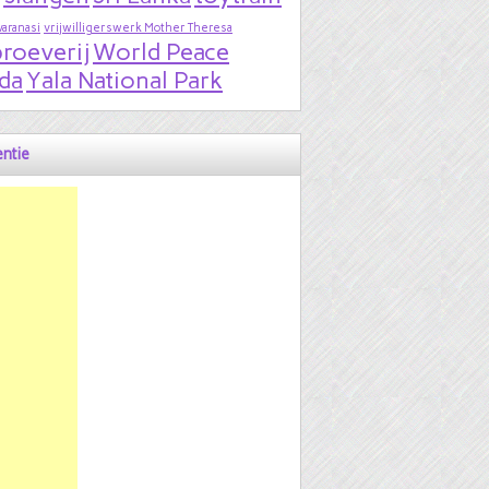
varanasi
vrijwilligerswerk Mother Theresa
roeverij
World Peace
da
Yala National Park
ntie