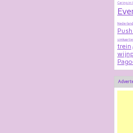
Caring in 
Eve
Nederland
Push
simkaartje
trein
wijnp
Pago
Adverte