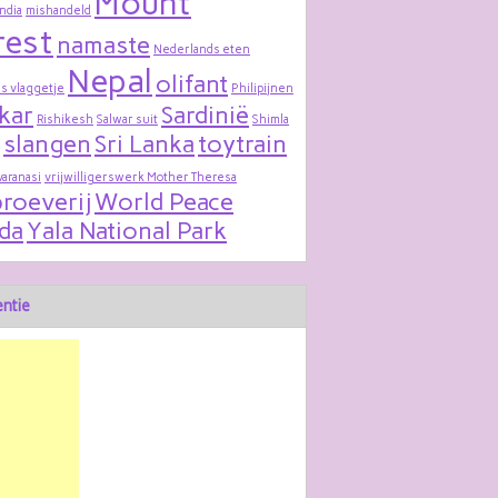
Mount
India
mishandeld
rest
namaste
Nederlands eten
Nepal
olifant
s vlaggetje
Philipijnen
kar
Sardinië
Rishikesh
Salwar suit
Shimla
slangen
Sri Lanka
toytrain
varanasi
vrijwilligerswerk Mother Theresa
roeverij
World Peace
da
Yala National Park
ntie