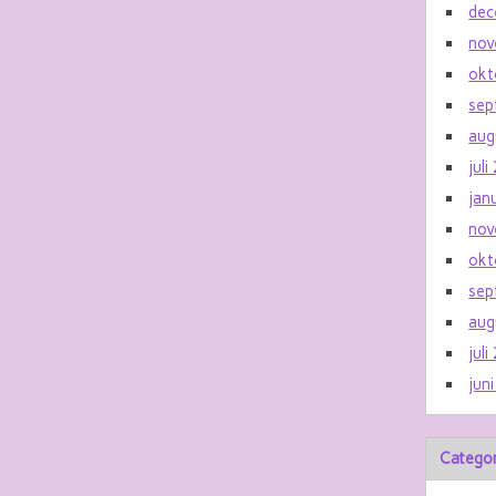
dec
nov
okt
sep
aug
jul
jan
nov
okt
sep
aug
jul
jun
Catego