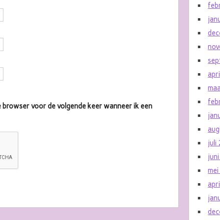
feb
jan
dec
nov
sep
apr
maa
feb
eze browser voor de volgende keer wanneer ik een
jan
aug
jul
jun
mei
apr
jan
dec