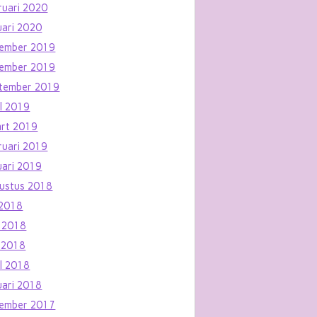
ruari 2020
uari 2020
ember 2019
ember 2019
tember 2019
il 2019
rt 2019
ruari 2019
uari 2019
ustus 2018
i 2018
i 2018
 2018
il 2018
uari 2018
ember 2017