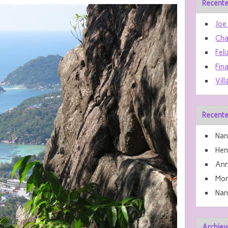
Recente
Joe
Cha
Feli
Fin
Vill
Recente
Nan
He
Ann
Mon
Nan
Archiev