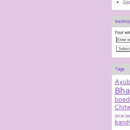
Gee
Inschri
Your ema
Tags
Ayu
Bha
boed
Chitw
Ganga
hav
kand