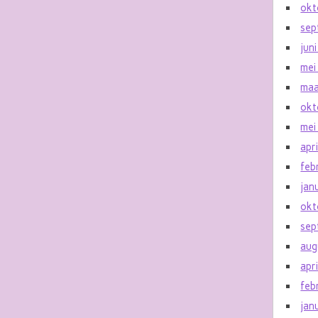
okt
sep
jun
mei
maa
okt
mei
apr
feb
jan
okt
sep
aug
apr
feb
jan