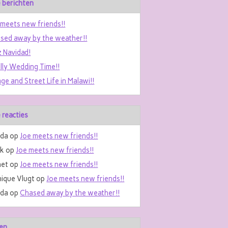
 berichten
 meets new friends!!
sed away by the weather!!
z Navidad!
ally Wedding Time!!
age and Street Life in Malawi!!
 reacties
da
op
Joe meets new friends!!
nk
op
Joe meets new friends!!
et
op
Joe meets new friends!!
ique Vlugt
op
Joe meets new friends!!
da
op
Chased away by the weather!!
en