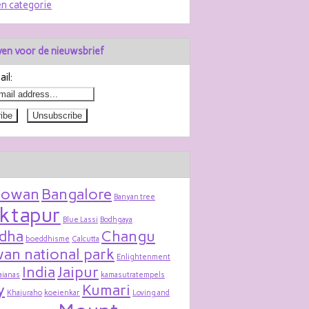
n categorie
jven voor de nieuwsbrief
il:
bowan
Bangalore
Banyan tree
ktapur
Blue Lassi
Bodhgaya
dha
Changu
boeddhisme
Calcutta
an national park
Enlightenment
India
Jaipur
aianas
kamasutratempels
y
Kumari
Khajuraho
koeienkar
Loving and