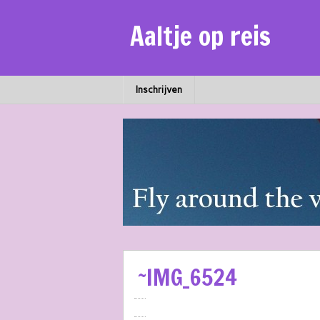
Aaltje op reis
Inschrijven
~IMG_6524