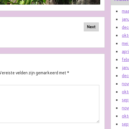
maa
jan
Next
dec
okt
mei
apr
feb
jan
Vereiste velden zijn gemarkeerd met
*
dec
nov
okt
sep
nov
okt
sep