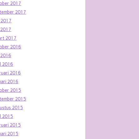
ober 2017
tember 2017
i 2017
 2017
rt 2017
ober 2016
 2016
il 2016
ruari 2016
uari 2016
ober 2015
tember 2015
ustus 2015
il 2015
ruari 2015
uari 2015