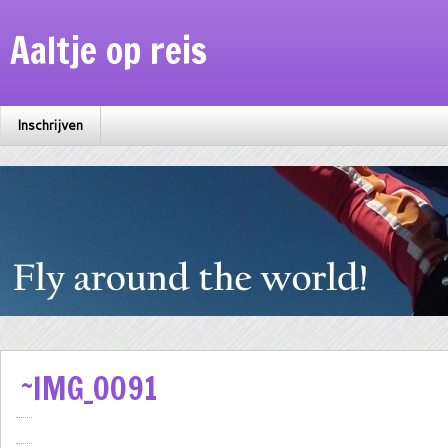
Aaltje op reis
Inschrijven
~IMG_0091