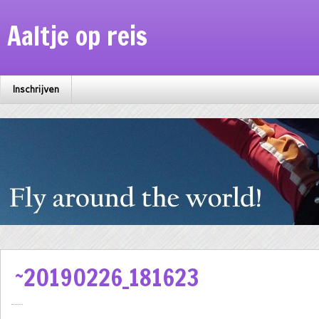
Aaltje op reis
Inschrijven
~20190226_181623