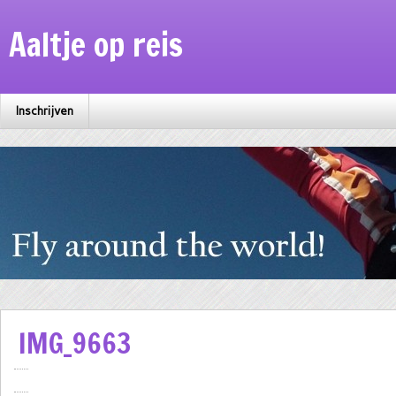
Aaltje op reis
Inschrijven
IMG_9663