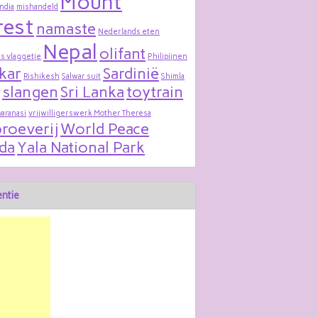
Mount
India
mishandeld
rest
namaste
Nederlands eten
Nepal
olifant
s vlaggetje
Philipijnen
kar
Sardinië
Rishikesh
Salwar suit
Shimla
slangen
Sri Lanka
toytrain
varanasi
vrijwilligerswerk Mother Theresa
roeverij
World Peace
da
Yala National Park
ntie