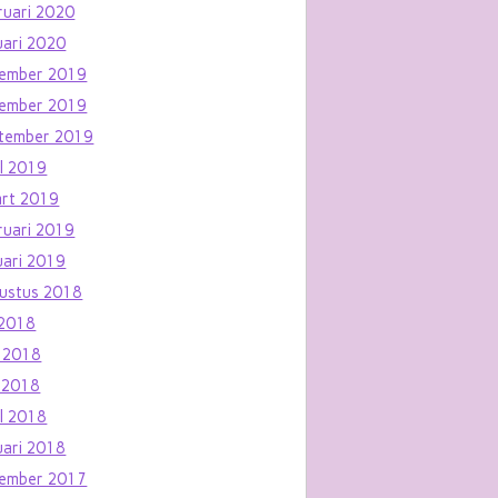
ruari 2020
uari 2020
ember 2019
ember 2019
tember 2019
il 2019
rt 2019
ruari 2019
uari 2019
ustus 2018
i 2018
i 2018
 2018
il 2018
uari 2018
ember 2017