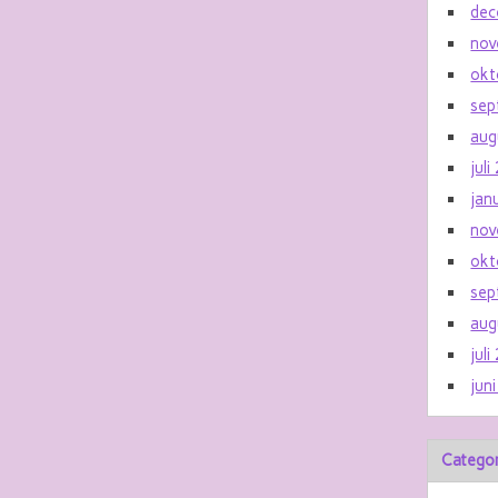
dec
nov
okt
sep
aug
jul
jan
nov
okt
sep
aug
jul
jun
Catego