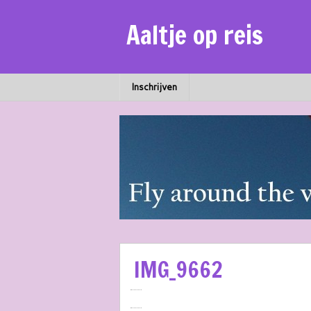
Aaltje op reis
Inschrijven
IMG_9662