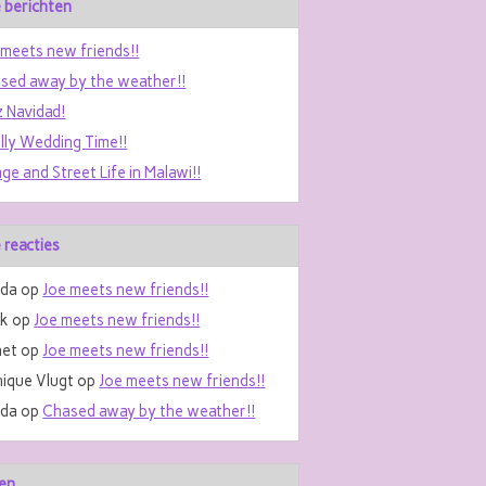
 berichten
 meets new friends!!
sed away by the weather!!
z Navidad!
ally Wedding Time!!
age and Street Life in Malawi!!
 reacties
da
op
Joe meets new friends!!
nk
op
Joe meets new friends!!
et
op
Joe meets new friends!!
ique Vlugt
op
Joe meets new friends!!
da
op
Chased away by the weather!!
en