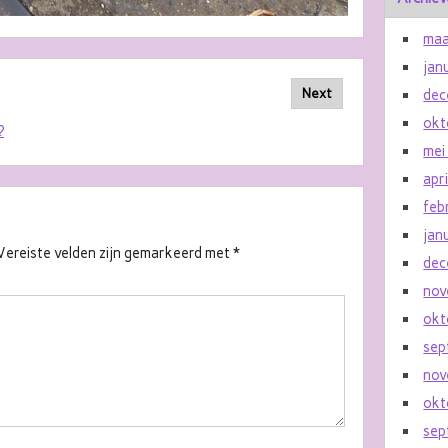
maa
jan
Next
dec
okt
?
mei
apr
feb
jan
Vereiste velden zijn gemarkeerd met
*
dec
nov
okt
sep
nov
okt
sep