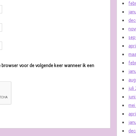
feb
jan
dec
nov
sep
apr
maa
feb
eze browser voor de volgende keer wanneer ik een
jan
aug
jul
jun
mei
apr
jan
dec