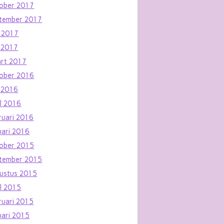
ober 2017
tember 2017
i 2017
 2017
rt 2017
ober 2016
 2016
il 2016
ruari 2016
uari 2016
ober 2015
tember 2015
ustus 2015
il 2015
ruari 2015
uari 2015