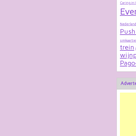
Caring in 
Eve
Nederland
Push
simkaartje
trein
wijnp
Pago
Adverte