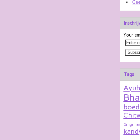
Gee
Inschri
Your ema
Tags
Ayu
Bha
boed
Chitw
Ganga
hav
kand