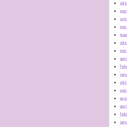
okt
sep
jun
mei
maa
okt
mei
apr
feb
jan
okt
sep
aug
apr
feb
jan