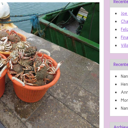
Recente
Joe
Cha
Feli
Fin
Vill
Recente
Nan
He
Ann
Mon
Nan
Archiev