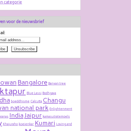
n categorie
jven voor de nieuwsbrief
il:
bowan
Bangalore
Banyan tree
ktapur
Blue Lassi
Bodhgaya
dha
Changu
boeddhisme
Calcutta
an national park
Enlightenment
India
Jaipur
aianas
kamasutratempels
y
Kumari
Khajuraho
koeienkar
Loving and