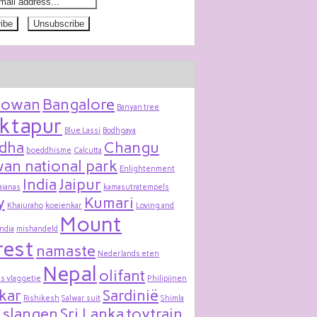
bowan
Bangalore
Banyan tree
ktapur
Blue Lassi
Bodhgaya
dha
Changu
boeddhisme
Calcutta
an national park
Enlightenment
India
Jaipur
aianas
kamasutratempels
y
Kumari
Khajuraho
koeienkar
Loving and
Mount
India
mishandeld
rest
namaste
Nederlands eten
Nepal
olifant
s vlaggetje
Philipijnen
kar
Sardinië
Rishikesh
Salwar suit
Shimla
slangen
Sri Lanka
toytrain