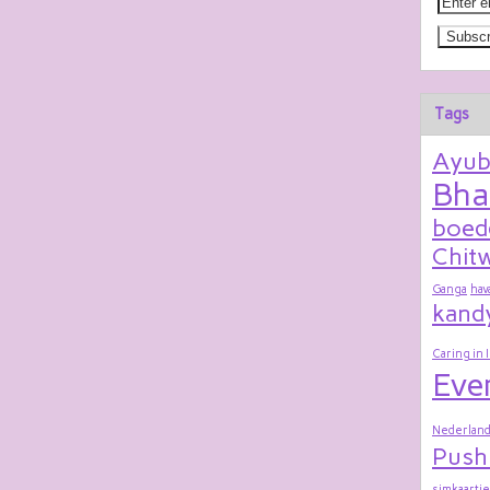
Tags
Ayu
Bha
boed
Chitw
Ganga
hav
kand
Caring in 
Eve
Nederland
Push
simkaartje