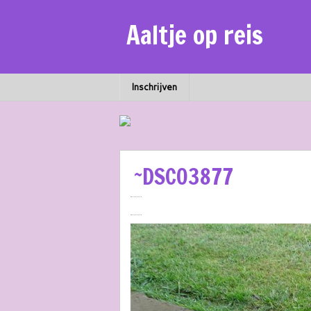
Aaltje op reis
Inschrijven
~DSC03877