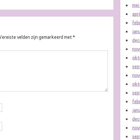
mei
apr
feb
jan
Vereiste velden zijn gemarkeerd met
*
dec
nov
okt
sep
nov
okt
sep
feb
jan
dec
nov
sep