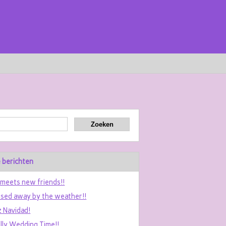
 berichten
 meets new friends!!
sed away by the weather!!
z Navidad!
ally Wedding Time!!