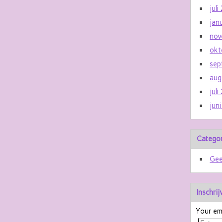
jul
jan
nov
okt
sep
aug
jul
jun
Catego
Gee
Inschri
Your ema