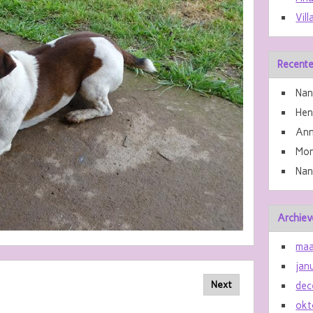
Vill
Recente
Nan
He
Ann
Mon
Nan
Archiev
maa
jan
Next
dec
okt