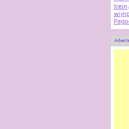
trein
wijnp
Pago
Adverte