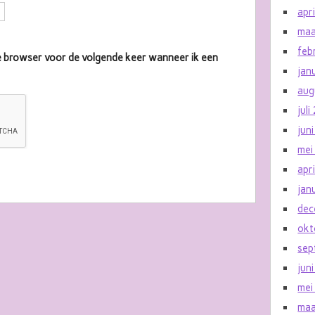
apr
maa
feb
eze browser voor de volgende keer wanneer ik een
jan
aug
jul
jun
mei
apr
jan
dec
okt
sep
jun
mei
maa