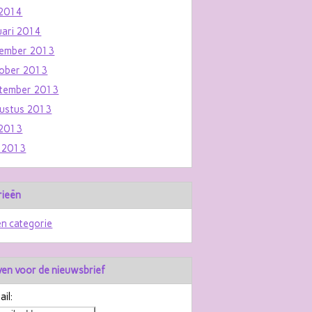
i 2014
uari 2014
ember 2013
ober 2013
tember 2013
ustus 2013
i 2013
i 2013
rieën
n categorie
jven voor de nieuwsbrief
il: