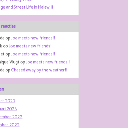
age and Street Life in Malawi!!
 reacties
da
op
Joe meets new friends!!
nk
op
Joe meets new friends!!
et
op
Joe meets new friends!!
ique Vlugt
op
Joe meets new friends!!
da
op
Chased away by the weather!!
en
rt 2023
uari 2023
ember 2022
ober 2022