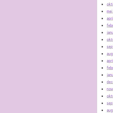
okt
mei
apr
feb
jan
okt
sep
aug
apr
feb
jan
dec
nov
okt
sep
aug