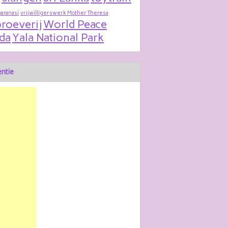
varanasi
vrijwilligerswerk Mother Theresa
roeverij
World Peace
da
Yala National Park
ntie