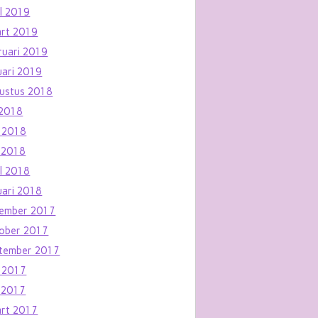
il 2019
rt 2019
ruari 2019
uari 2019
ustus 2018
i 2018
i 2018
 2018
il 2018
uari 2018
ember 2017
ober 2017
tember 2017
i 2017
 2017
rt 2017