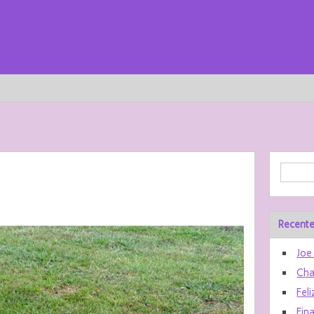
Recente
Joe
Cha
Feli
Fin