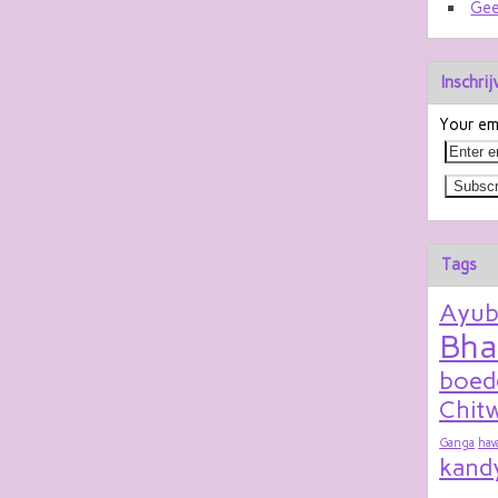
Gee
Inschri
Your ema
Tags
Ayu
Bha
boed
Chitw
Ganga
hav
kand