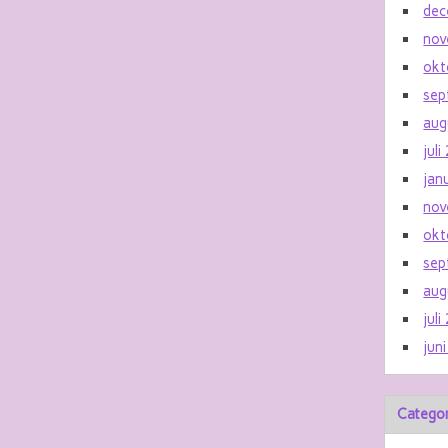
dec
nov
okt
sep
aug
jul
jan
nov
okt
sep
aug
jul
jun
Catego