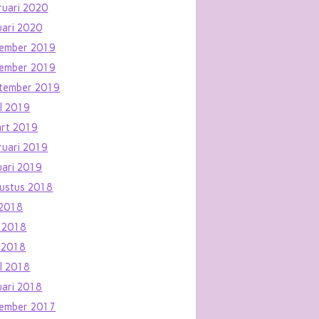
ruari 2020
uari 2020
ember 2019
ember 2019
tember 2019
il 2019
rt 2019
ruari 2019
uari 2019
ustus 2018
i 2018
i 2018
 2018
il 2018
uari 2018
ember 2017