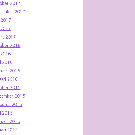
ober 2017
tember 2017
i 2017
 2017
rt 2017
ober 2016
 2016
il 2016
ruari 2016
uari 2016
ober 2015
tember 2015
ustus 2015
il 2015
ruari 2015
uari 2015