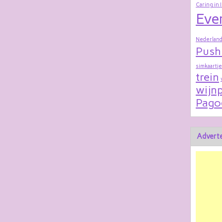
Caring in 
Eve
Nederland
Push
simkaartje
trein
wijnp
Pago
Adverte