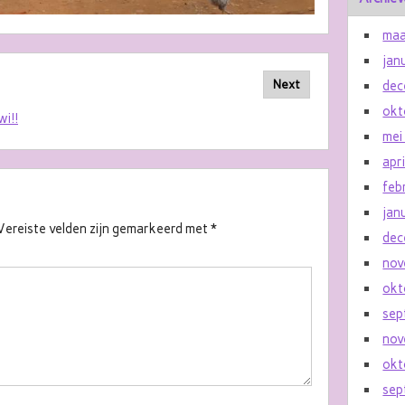
maa
jan
Next
dec
okt
wi!!
mei
apr
feb
jan
Vereiste velden zijn gemarkeerd met
*
dec
nov
okt
sep
nov
okt
sep