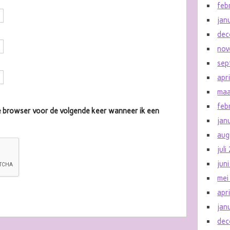
feb
jan
dec
nov
sep
apr
maa
feb
eze browser voor de volgende keer wanneer ik een
jan
aug
jul
jun
mei
apr
jan
dec