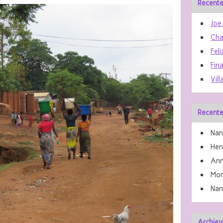
Recente
Joe
Cha
Feli
Fin
Vill
Recente
Nan
He
Ann
Mon
Nan
Archiev