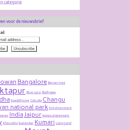
n categorie
jven voor de nieuwsbrief
il:
bowan
Bangalore
Banyan tree
ktapur
Blue Lassi
Bodhgaya
dha
Changu
boeddhisme
Calcutta
an national park
Enlightenment
India
Jaipur
aianas
kamasutratempels
y
Kumari
Khajuraho
koeienkar
Loving and