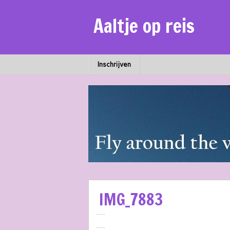
Aaltje op reis
Inschrijven
IMG_7883