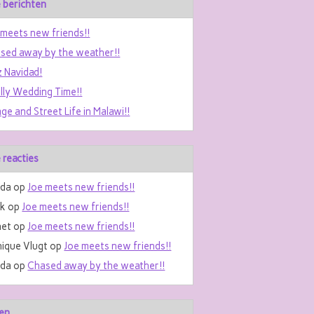
 berichten
 meets new friends!!
sed away by the weather!!
z Navidad!
ally Wedding Time!!
age and Street Life in Malawi!!
 reacties
da
op
Joe meets new friends!!
nk
op
Joe meets new friends!!
et
op
Joe meets new friends!!
ique Vlugt
op
Joe meets new friends!!
da
op
Chased away by the weather!!
en