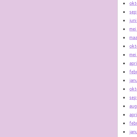
okt
sep
jun
mei
maa
okt
mei
apr
feb
jan
okt
sep
aug
apr
feb
jan