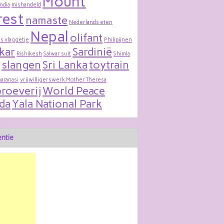
Mount
India
mishandeld
rest
namaste
Nederlands eten
Nepal
olifant
s vlaggetje
Philipijnen
kar
Sardinië
Rishikesh
Salwar suit
Shimla
slangen
Sri Lanka
toytrain
varanasi
vrijwilligerswerk Mother Theresa
roeverij
World Peace
da
Yala National Park
ntie