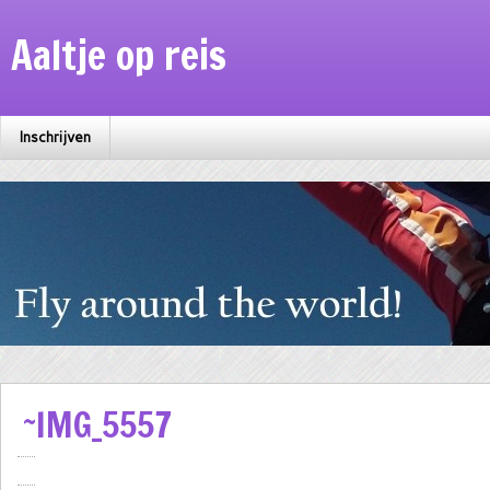
Aaltje op reis
Inschrijven
~IMG_5557