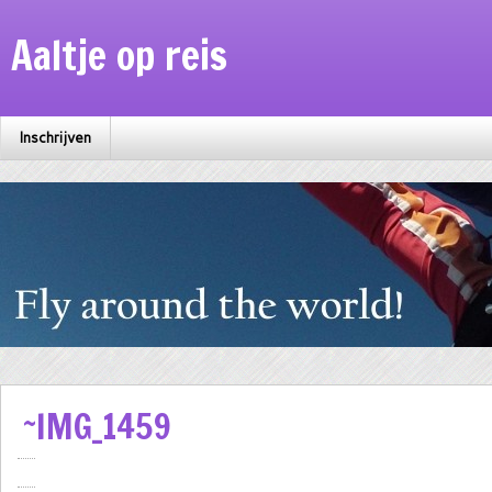
Aaltje op reis
Inschrijven
~IMG_1459