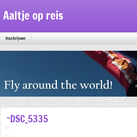
Aaltje op reis
Inschrijven
~DSC_5335