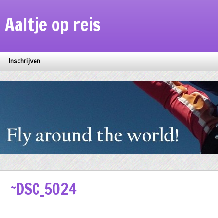
Aaltje op reis
Inschrijven
~DSC_5024