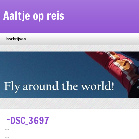
Aaltje op reis
Inschrijven
~DSC_3697