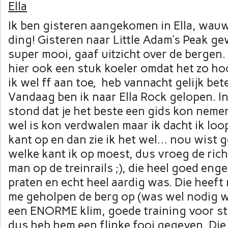
Ella
Ik ben gisteren aangekomen in Ella, wauw 
ding! Gisteren naar Little Adam’s Peak ge
super mooi, gaaf uitzicht over de bergen. 
hier ook een stuk koeler omdat het zo ho
ik wel ff aan toe, heb vannacht gelijk bet
Vandaag ben ik naar Ella Rock gelopen. In
stond dat je het beste een gids kon neme
wel is kon verdwalen maar ik dacht ik lo
kant op en dan zie ik het wel… nou wist ge
welke kant ik op moest, dus vroeg de ric
man op de treinrails ;), die heel goed enge
praten en echt heel aardig was. Die heeft
me geholpen de berg op (was wel nodig w
een ENORME klim, goede training voor str
dus heb hem een flinke fooi gegeven. Di