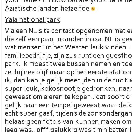
your name? En How old are you? Haha het 
Aziatische landen hetzelfde
Yala national park
Via een NL site contact opgenomen met e
die zelf een paar maanden in o.a. NL is g
wat mensen uit het Westen leuk vinden. 
familiebedrijfje, zijn zus runt een guesth
park. Ik moest twee bussen nemen en toe
zei hij nee blijf maar op het eerste stati
ik, dan kan je gelijk meerijden in de tuc t
super leuk, kokosnootje gedronken, naa
geweest om eieren te kopen.. dat soort d
gelijk naar een tempel geweest waar de l
echt super gaaf, tijdens de zonsondergan
helaas geen foto’s van kunnen maken omda
leeg was.. pfff gelukkig was t m’n batterij