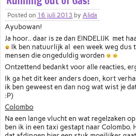
Running out of Gas!
Posted on
16 juli 2013
by
Alida
Ayubowan!
Ja hoor.. daar is ze dan EINDELIJK met ha
Ik ben natuurlijk al een week weg dus tj
mensen die ongeduldig worden
Ontzettend bedankt voor alle reacties, erg
Ik ga het dit keer anders doen, kort verha
ik ben geweest en dan nog wat wist je datj
:P)
Colombo
Na een lange vlucht en wat regelzaken op
ben ik in een taxi gestapt naar Colombo. H
dat afdingen hier een stuk moeilijker gaat