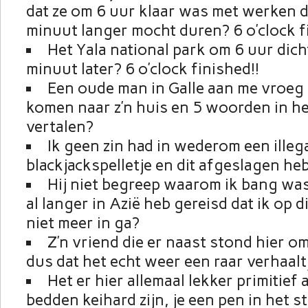
dat ze om 6 uur klaar was met werken 
minuut langer mocht duren? 6 o’clock f
Het Yala national park om 6 uur dich
minuut later? 6 o’clock finished!!
Een oude man in Galle aan me vroeg 
komen naar z’n huis en 5 woorden in he
vertalen?
Ik geen zin had in wederom een illeg
blackjackspelletje en dit afgeslagen he
Hij niet begreep waarom ik bang was e
al langer in Azië heb gereisd dat ik op d
niet meer in ga?
Z’n vriend die er naast stond hier o
dus dat het echt weer een raar verhaal
Het er hier allemaal lekker primitief
bedden keihard zijn, je een pen in het 