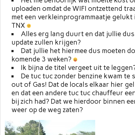
Het me behoorlijk wat moeite kost o
uploaden omdat de WIFI ontzettend traa
met een verkleinprogrammaatje gelukt i
TNX
Alles erg lang duurt en dat jullie du
update zullen krijgen?
Dat jullie het hiermee dus moeten d
komende 3 weken?
Ik bijna de titel vergeet uit te leggen
De tuc tuc zonder benzine kwam te 
out of Gas! Dat de locals elkaar hier g
en dat een andere tuc tuc chauffeur een 
bij zich had? Dat we hierdoor binnen ee
weer op de weg zaten?