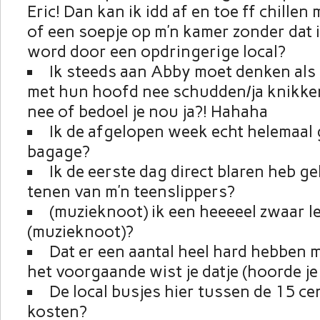
Eric! Dan kan ik idd af en toe ff chillen
of een soepje op m’n kamer zonder dat i
word door een opdringerige local?
Ik steeds aan Abby moet denken als 
met hun hoofd nee schudden/ja knikken
nee of bedoel je nou ja?! Hahaha
Ik de afgelopen week echt helemaal
bagage?
Ik de eerste dag direct blaren heb g
tenen van m’n teenslippers?
(muzieknoot) ik een heeeeel zwaar 
(muzieknoot)?
Dat er een aantal heel hard hebben
het voorgaande wist je datje (hoorde je
De local busjes hier tussen de 15 ce
kosten?