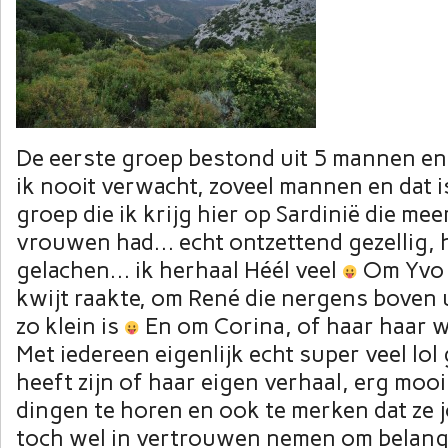
De eerste groep bestond uit 5 mannen e
ik nooit verwacht, zoveel mannen en dat i
groep die ik krijg hier op Sardinië die m
vrouwen had… echt ontzettend gezellig, h
gelachen… ik herhaal Héél veel
Om Yvo d
kwijt raakte, om René die nergens boven 
zo klein is
En om Corina, of haar haar w
Met iedereen eigenlijk echt super veel lol
heeft zijn of haar eigen verhaal, erg mo
dingen te horen en ook te merken dat ze j
toch wel in vertrouwen nemen om belangr