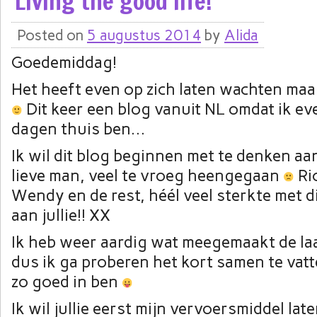
Living the good life!
Posted on
5 augustus 2014
by
Alida
Goedemiddag!
Het heeft even op zich laten wachten maa
Dit keer een blog vanuit NL omdat ik ev
dagen thuis ben…
Ik wil dit blog beginnen met te denken aa
lieve man, veel te vroeg heengegaan
Ri
Wendy en de rest, héél veel sterkte met di
aan jullie!! XX
Ik heb weer aardig wat meegemaakt de la
dus ik ga proberen het kort samen te vat
zo goed in ben
Ik wil jullie eerst mijn vervoersmiddel late