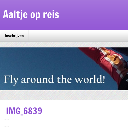
Aaltje op reis
Inschrijven
IMG_6839