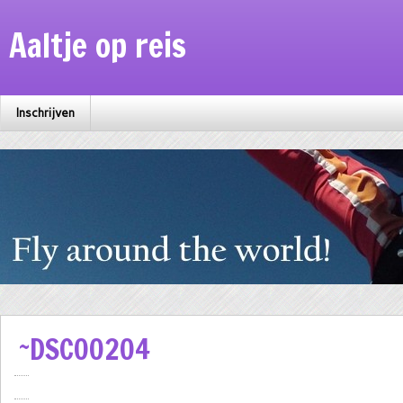
Aaltje op reis
Inschrijven
~DSC00204