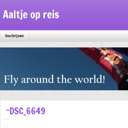
Aaltje op reis
Inschrijven
~DSC_6649