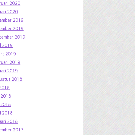
ruari 2020
uari 2020
ember 2019
ember 2019
tember 2019
il 2019
rt 2019
ruari 2019
uari 2019
ustus 2018
i 2018
i 2018
 2018
il 2018
uari 2018
ember 2017