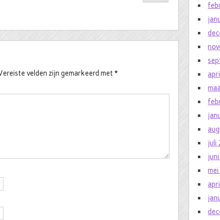
feb
jan
dec
nov
sep
Vereiste velden zijn gemarkeerd met
*
apr
maa
feb
jan
aug
jul
jun
mei
apr
jan
dec