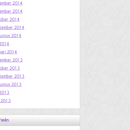
ember 2014
ember 2014
ober 2014
tember 2014
ustus 2014
i 2014
uari 2014
ember 2013
ober 2013
tember 2013
ustus 2013
i 2013
i 2013
rieën