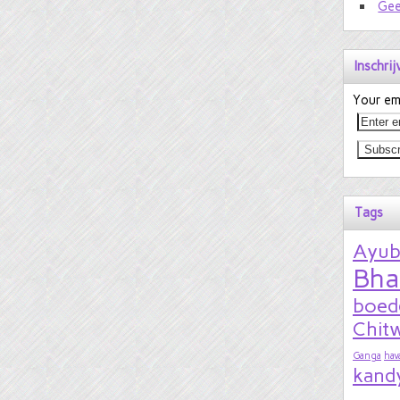
Gee
Inschri
Your ema
Tags
Ayu
Bha
boed
Chitw
Ganga
hav
kand