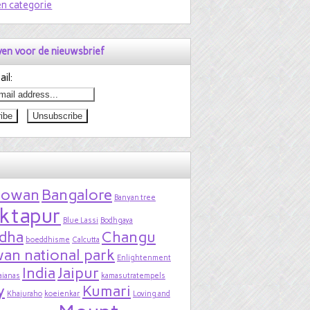
n categorie
jven voor de nieuwsbrief
il:
bowan
Bangalore
Banyan tree
ktapur
Blue Lassi
Bodhgaya
dha
Changu
boeddhisme
Calcutta
an national park
Enlightenment
India
Jaipur
aianas
kamasutratempels
y
Kumari
Khajuraho
koeienkar
Loving and