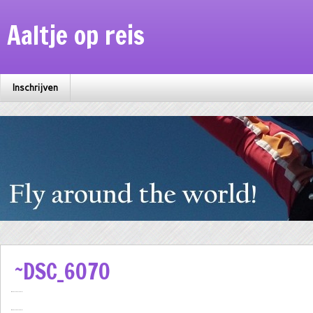
Aaltje op reis
Inschrijven
~DSC_6070