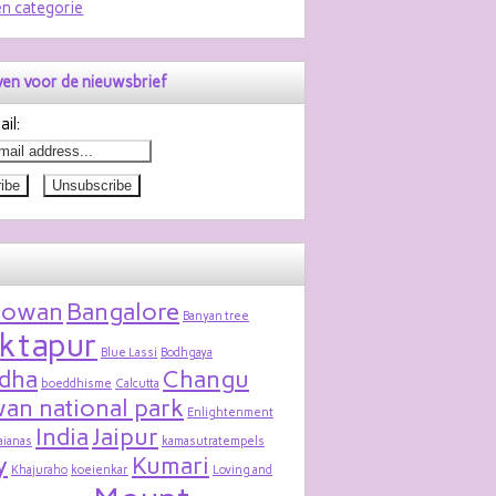
n categorie
jven voor de nieuwsbrief
il:
bowan
Bangalore
Banyan tree
ktapur
Blue Lassi
Bodhgaya
dha
Changu
boeddhisme
Calcutta
an national park
Enlightenment
India
Jaipur
aianas
kamasutratempels
y
Kumari
Khajuraho
koeienkar
Loving and