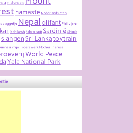
Mount
India
mishandeld
rest
namaste
Nederlands eten
Nepal
olifant
s vlaggetje
Philipijnen
kar
Sardinië
Rishikesh
Salwar suit
Shimla
slangen
Sri Lanka
toytrain
varanasi
vrijwilligerswerk Mother Theresa
roeverij
World Peace
da
Yala National Park
ntie