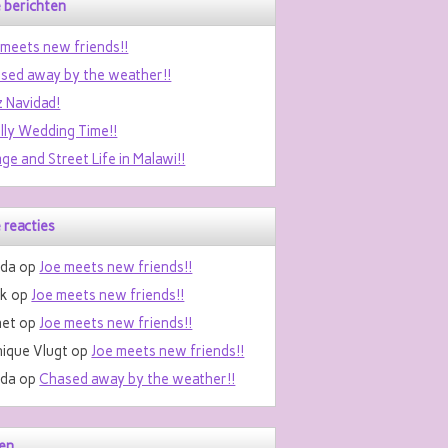
 berichten
 meets new friends!!
sed away by the weather!!
z Navidad!
ally Wedding Time!!
age and Street Life in Malawi!!
 reacties
da
op
Joe meets new friends!!
nk
op
Joe meets new friends!!
et
op
Joe meets new friends!!
ique Vlugt
op
Joe meets new friends!!
da
op
Chased away by the weather!!
en