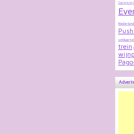
Caring in 
Eve
Nederland
Push
simkaartje
trein
wijnp
Pago
Adverte