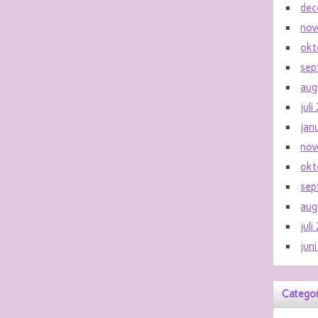
dec
nov
okt
sep
aug
jul
jan
nov
okt
sep
aug
jul
jun
Catego