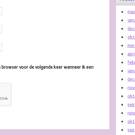
maa
jan
dec
okt
mei
apr
feb
eze browser voor de volgende keer wanneer ik een
jan
dec
nov
okt
sep
nov
okt
sep