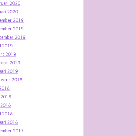
ruari 2020
uari 2020
ember 2019
ember 2019
tember 2019
il 2019
rt 2019
ruari 2019
uari 2019
ustus 2018
i 2018
i 2018
 2018
il 2018
uari 2018
ember 2017