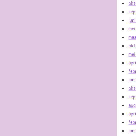
okt
sep
jun
mei
maa
okt
mei
apr
feb
jan
okt
sep
aug
apr
feb
jan