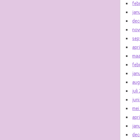
feb
jan
dec
nov
sep
apr
maa
feb
jan
aug
jul
jun
mei
apr
jan
dec