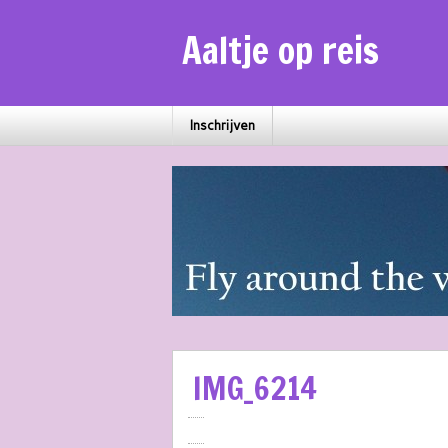
Aaltje op reis
Inschrijven
IMG_6214