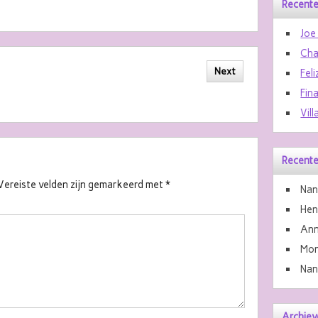
Recente
Joe
Cha
Next
Feli
Fin
Vill
Recente
Vereiste velden zijn gemarkeerd met
*
Nan
He
Ann
Mon
Nan
Archiev